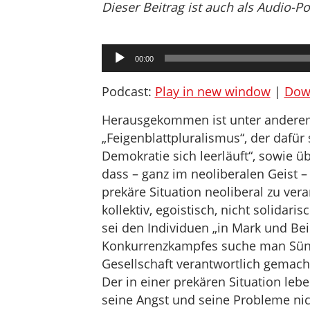
Dieser Beitrag ist auch als Audio-P
Audio-
00:00
Player
Podcast:
Play in new window
|
Dow
Herausgekommen ist unter anderem
„Feigenblattpluralismus“, der dafür 
Demokratie sich leerläuft“, sowie üb
dass – ganz im neoliberalen Geist –
prekäre Situation neoliberal zu verar
kollektiv, egoistisch, nicht solidaris
sei den Individuen „in Mark und Bei
Konkurrenzkampfes suche man Sünde
Gesellschaft verantwortlich gemac
Der in einer prekären Situation leb
seine Angst und seine Probleme nich