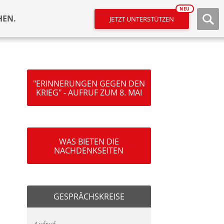
NEU
HEN.
JETZT UNTERSTÜTZEN
"ERINNERUNGEN GEGEN DEN
KRIEG" - AUFRUF ZUM 8. MAI
WAS BIETEN DIE
NACHDENKSEITEN
GESPRÄCHSKREISE