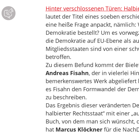
Hinter verschlossenen Türen: Halbi
lautet der Titel eines soeben ersch
eine heiße Frage anpackt, nämlich:
Demokratie bestellt? Um es vorwe
die Demokratie auf EU-Ebene als au
Mitgliedsstaaten sind von einer sc
betroffen.
Zu diesem Befund kommt der Bielef
Andreas Fisahn
, der in vielerlei Hi
bemerkenswertes Werk abgeliefert h
es Fisahn den Formwandel der Demok
zu beschreiben.
Das Ergebnis dieser veränderten Dem
halbierter Rechtsstaat“ mit einer „
Buch, von dem man sich wünscht, das
hat
Marcus Klöckner
für die NachD