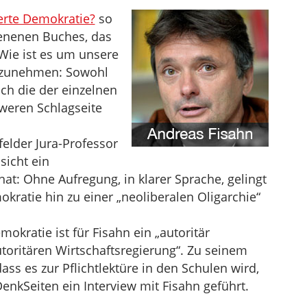
erte Demokratie?
so
ienenen Buches, das
 Wie ist es um unsere
gzunehmen: Sowohl
ch die der einzelnen
hweren Schlagseite
elder Jura-Professor
nsicht ein
at: Ohne Aufregung, in klarer Sprache, gelingt
ratie hin zu einer „neoliberalen Oligarchie“
okratie ist für Fisahn ein „autoritär
autoritären Wirtschaftsregierung“. Zu seinem
s es zur Pflichtlektüre in den Schulen wird,
enkSeiten ein Interview mit Fisahn geführt.