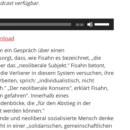
odcast verfügbar.
Pfeiltasten
00:00
Hoch/Runter
benutzen,
nload
um
 ein Gespräch über einen
die
sorgt, dass, wie Fisahn es bezeichnet, „die
Lautstärke
er das „neoliberale Subjekt.“ Fisahn betont,
zu
 die Verlierer in diesem System versuchen, ihre
regeln.
beiten, sprich: „individualistisch, nicht
ch.“ „Der neoliberale Konsens“, erklärt Fisahn,
n gefahren“. Innerhalb eines
nböcke, die „für den Abstieg in der
ht werden können.“
ende und neoliberal sozialisierte Mensch denke
t in einer „solidarischen, gemeinschaftlichen