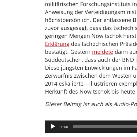
militärischen Forschungsinstituts i
Anweisung der Verteidigungsministe
höchstpersönlich. Der entlassene B
zuvor ausgesagt, dass das tschechis
geringen Mengen Nowitschok herst
Erklärung
des tschechischen Präsi
bestätigt. Gestern
meldete
dann auc
Süddeutschen, dass auch der BND i
Diese jüngsten Entwicklungen im Fal
Zerwürfnis zwischen dem Westen un
2014 eskalierte – illustrieren exemp
Herkunft des Nowitschok bis heute 
Dieser Beitrag ist auch als Audio-P
Audio-
00:00
Player