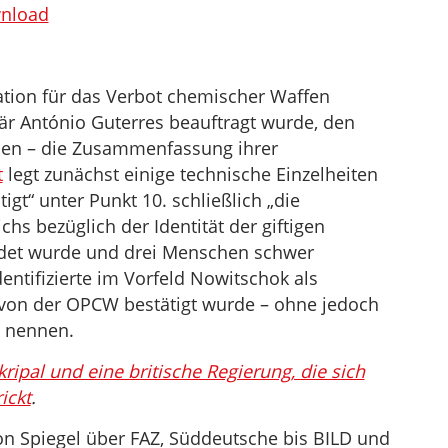
benutzen,
nload
um
die
Lautstärke
sation für das Verbot chemischer Waffen
zu
r António Guterres beauftragt wurde, den
regeln.
chen – die Zusammenfassung ihrer
t
legt zunächst einige technische Einzelheiten
gt“ unter Punkt 10. schließlich „die
hs bezüglich der Identität der giftigen
endet wurde und drei Menschen schwer
dentifizierte im Vorfeld Nowitschok als
 von der OPCW bestätigt wurde – ohne jedoch
u nennen.
ripal und eine britische Regierung, die sich
ickt
.
n Spiegel über FAZ, Süddeutsche bis BILD und