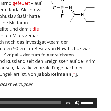
n Brno
gefeuert
– auf
rin Karla Šlechtová
ohuslav Šafář hatte
che Militär in
ellte und damit
die
denten Milos Zeman
h noch das Investigativteam der
n den 90-ern im Besitz von Nowitschok war.
l Skripal – der zum folgenreichsten
d Russland seit den Ereignissen auf der Krim
larisch, dass die zentrale Frage nach der
ungeklärt ist. Von
Jakob Reimann
[
*
].
odcast verfügbar.
Pfeiltasten
00:00
Hoch/Runter