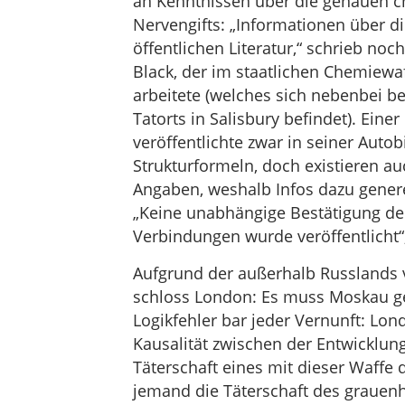
an Kenntnissen über die genauen 
Nervengifts: „Informationen über d
öffentlichen Literatur,“ schrieb no
Black, der im staatlichen Chemiewa
arbeitete (welches sich nebenbei be
Tatorts in Salisbury befindet). Eine
veröffentlichte zwar in seiner Auto
Strukturformeln, doch existieren 
Angaben, weshalb Infos dazu genere
„Keine unabhängige Bestätigung der
Verbindungen wurde veröffentlicht“
Aufgrund der außerhalb Russlands v
schloss London: Es muss Moskau ge
Logikfehler bar jeder Vernunft: Lon
Kausalität zwischen der Entwicklu
Täterschaft eines mit dieser Waffe
jemand die Täterschaft des grauenh