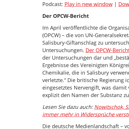
Podcast:
Play in new window
|
Dow
Der OPCW-Bericht
Im April veröffentlichte die Organi
(OPCW) – die von UN-Generalsekretä
Salisbury-Giftanschlag zu untersu
Untersuchungen.
Der OPCW-Berich
der Untersuchungen dar und „bestäti
Ergebnisse des Vereinigten Königreic
Chemikalie, die in Salisbury verw
verletzte.“ Die britische Regierung i
eingesetztes Nervengift, was damit
explizit den Namen der Substanz z
Lesen Sie dazu auch:
Nowitschok, Sk
immer mehr in Widersprüche verstr
Die deutsche Medienlandschaft – vo