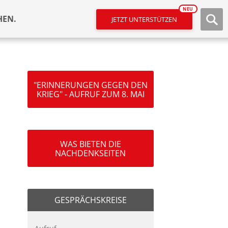
NEU
HEN.
JETZT UNTERSTÜTZEN
"ERINNERUNGEN GEGEN DEN
KRIEG" - AUFRUF ZUM 8. MAI
WAS BIETEN DIE
NACHDENKSEITEN
GESPRÄCHSKREISE