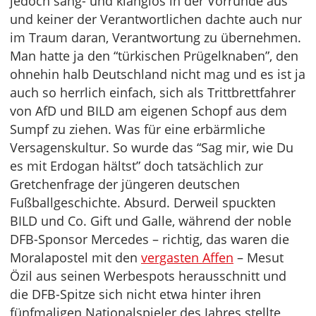
jedoch sang- und klanglos in der Vorrunde aus
und keiner der Verantwortlichen dachte auch nur
im Traum daran, Verantwortung zu übernehmen.
Man hatte ja den “türkischen Prügelknaben”, den
ohnehin halb Deutschland nicht mag und es ist ja
auch so herrlich einfach, sich als Trittbrettfahrer
von AfD und BILD am eigenen Schopf aus dem
Sumpf zu ziehen. Was für eine erbärmliche
Versagenskultur. So wurde das “Sag mir, wie Du
es mit Erdogan hältst” doch tatsächlich zur
Gretchenfrage der jüngeren deutschen
Fußballgeschichte. Absurd. Derweil spuckten
BILD und Co. Gift und Galle, während der noble
DFB-Sponsor Mercedes – richtig, das waren die
Moralapostel mit den
vergasten Affen
– Mesut
Özil aus seinen Werbespots herausschnitt und
die DFB-Spitze sich nicht etwa hinter ihren
fünfmaligen Nationalspieler des Jahres stellte,