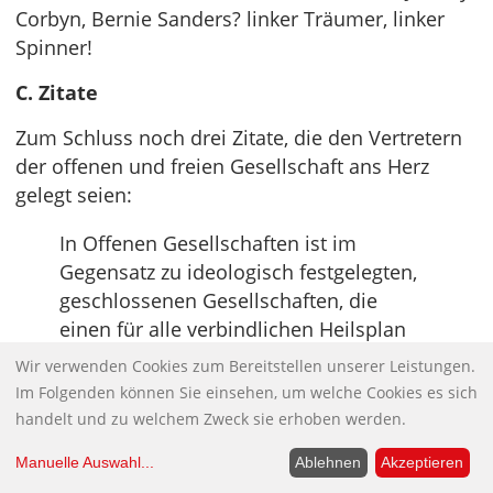
Corbyn, Bernie Sanders? linker Träumer, linker
Spinner!
C. Zitate
Zum Schluss noch drei Zitate, die den Vertretern
der offenen und freien Gesellschaft ans Herz
gelegt seien:
In Offenen Gesellschaften ist im
Gegensatz zu ideologisch festgelegten,
geschlossenen Gesellschaften, die
einen für alle verbindlichen Heilsplan
verfolgen, ein intellektueller
Wir verwenden Cookies zum Bereitstellen unserer Leistungen.
Meinungsaustausch gestattet, der auch
Im Folgenden können Sie einsehen, um welche Cookies es sich
kulturelle Veränderungen ermöglicht.
handelt und zu welchem Zweck sie erhoben werden.
(Wikipedia über die Vorstellung der
Manuelle Auswahl
...
Ablehnen
Akzeptieren
Offenen Gesellschaft, im deutschen