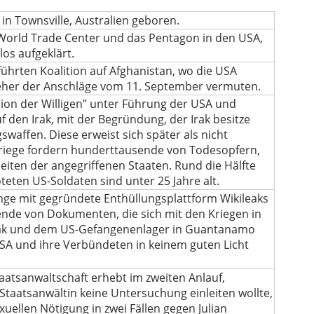
 in Townsville, Australien geboren.
World Trade Center und das Pentagon in den USA,
los aufgeklärt.
führten Koalition auf Afghanistan, wo die USA
tzieher der Anschläge vom 11. September vermuten.
ition der Willigen” unter Führung der USA und
 den Irak, mit der Begründung, der Irak besitze
waffen. Diese erweist sich später als nicht
Kriege fordern hunderttausende von Todesopfern,
eiten der angegriffenen Staaten. Rund die Hälfte
teten US-Soldaten sind unter 25 Jahre alt.
ange mit gegründete Enthüllungsplattform Wikileaks
nde von Dokumenten, die sich mit den Kriegen in
rak und dem US-Gefangenenlager in Guantanamo
SA und ihre Verbündeten in keinem guten Licht
aatsanwaltschaft erhebt im zweiten Anlauf,
Staatsanwältin keine Untersuchung einleiten wollte,
uellen Nötigung in zwei Fällen gegen Julian