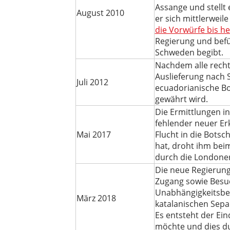
Assange und stellt 
August 2010
er sich mittlerweil
die Vorwürfe bis h
Regierung und befür
Schweden begibt.
Nachdem alle recht
Auslieferung nach S
Juli 2012
ecuadorianische Bo
gewährt wird.
Die Ermittlungen 
fehlender neuer Erk
Mai 2017
Flucht in die Botsc
hat, droht ihm bei
durch die Londoner 
Die neue Regierun
Zugang sowie Besuc
Unabhängigkeitsbes
März 2018
katalanischen Sepa
Es entsteht der Ei
möchte und dies dur