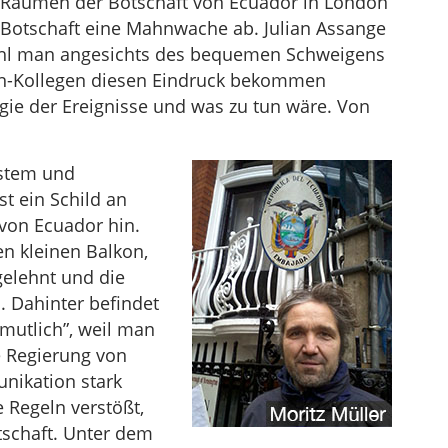
ei Räumen der Botschaft von Ecuador in London
r Botschaft eine Mahnwache ab. Julian Assange
wohl man angesichts des bequemen Schweigens
ten-Kollegen diesen Eindruck bekommen
ie der Ereignisse und was zu tun wäre. Von
stem und
t ein Schild an
von Ecuador hin.
en kleinen Balkon,
ngelehnt und die
 Dahinter befindet
rmutlich”, weil man
e Regierung von
nikation stark
 Regeln verstößt,
tschaft. Unter dem