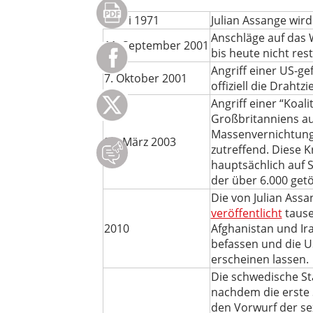
3. Juli 1971
Julian Assange wird
Anschläge auf das 
11. September 2001
bis heute nicht rest
Angriff einer US-ge
7. Oktober 2001
offiziell die Drah
Angriff einer “Koal
Großbritanniens auf
Massenvernichtungs
20. März 2003
zutreffend. Diese 
hauptsächlich auf S
der über 6.000 getö
Die von Julian Ass
veröffentlicht
tause
2010
Afghanistan und I
befassen und die U
erscheinen lassen.
Die schwedische St
nachdem die erste 
den Vorwurf der sex