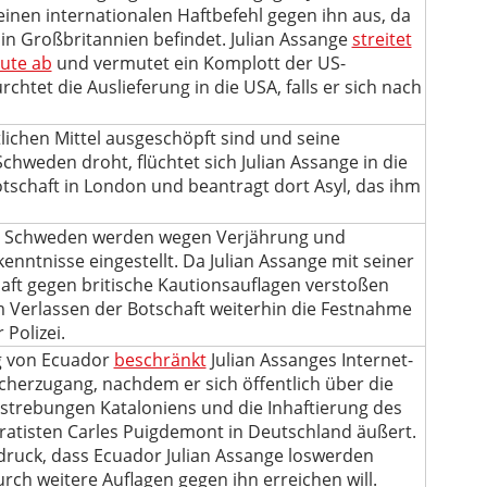
einen internationalen Haftbefehl gegen ihn aus, da
e in Großbritannien befindet. Julian Assange
streitet
eute ab
und vermutet ein Komplott der US-
chtet die Auslieferung in die USA, falls er sich nach
lichen Mittel ausgeschöpft sind und seine
chweden droht, flüchtet sich Julian Assange in die
tschaft in London und beantragt dort Asyl, das ihm
in Schweden werden wegen Verjährung und
enntnisse eingestellt. Da Julian Assange mit seiner
haft gegen britische Kautionsauflagen verstoßen
m Verlassen der Botschaft weiterhin die Festnahme
Polizei.
g von Ecuador
beschränkt
Julian Assanges Internet-
herzugang, nachdem er sich öffentlich über die
trebungen Kataloniens und die Inhaftierung des
ratisten Carles Puigdemont in Deutschland äußert.
ndruck, dass Ecuador Julian Assange loswerden
ch weitere Auflagen gegen ihn erreichen will.