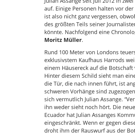
Julian Assange seit Juli 2012 in zw
auf. Einige Personen halten vor de
ist also nicht ganz vergessen, ob
des größten Teils seiner Journalis
könnte. Nachfolgend eine Chronolog
Moritz Müller
.
Rund 100 Meter von Londons teuer
exklusivstem Kaufhaus Harrods weis
einem Häusereck auf die Botschaft 
Hinter diesem Schild sieht man ein
die Tür, die nach innen führt, ist a
schweren Vorhänge sind zugezogen.
sich vermutlich Julian Assange. “Ve
ihn weder sieht noch hört. Die neu
Ecuador hat Julian Assanges Kommu
eingeschränkt. Wenn er gegen diese
droht ihm der Rauswurf aus der Bo