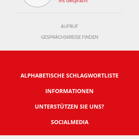
ins Gespräch!
AUFRUF
GESPRÄCHSKREISE FINDEN
ALPHABETISCHE SCHLAGWORTLISTE
INFORMATIONEN
Warum NachDenkSeiten
UNTERSTÜTZEN SIE UNS?
Wer steckt dahinter
Der Förderverein: IQM
SOCIALMEDIA
Tipps zur Nutzung der NachDenkSeiten
Allgemeine Spendeninformationen
Banner und E-Mail-Signaturen
IMPRESSUM