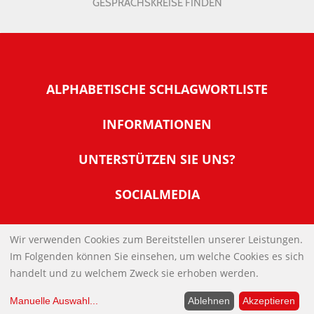
GESPRÄCHSKREISE FINDEN
ALPHABETISCHE SCHLAGWORTLISTE
INFORMATIONEN
Warum NachDenkSeiten
UNTERSTÜTZEN SIE UNS?
Wer steckt dahinter
Der Förderverein: IQM
SOCIALMEDIA
Tipps zur Nutzung der NachDenkSeiten
Allgemeine Spendeninformationen
Banner und E-Mail-Signaturen
IMPRESSUM
Werden Sie Fördermitglied
Wir verwenden Cookies zum Bereitstellen unserer Leistungen.
Links
Im Folgenden können Sie einsehen, um welche Cookies es sich
Spenden Sie Online
DATENSCHUTZERKLÄRUNG
Kontakt
handelt und zu welchem Zweck sie erhoben werden.
Impressum
Manuelle Auswahl
...
Ablehnen
Akzeptieren