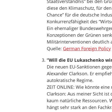
Staatsverständnis” bei den Grü
diese den Klimaschutz, für den s
Chance” für die deutsche Indust
Konkurrenzfähigkeit des “Wirts
Ein ehemaliger Bundeswehrgene
Konzeptionen der Grünen senkte
Militärinterventionen deutlich 
Quelle:
German Foreign Policy
“Will die EU Lukaschenko wir
Die neuen EU-Sanktionen gegen 
Alexander Clarkson. Er empfieh
autokratische Regime.
ZEIT ONLINE: Wie könnte eine m
Clarkson: Aus meiner Sicht ist 
kaum natürliche Ressourcen. W
hängt sehr stark an den Fachk