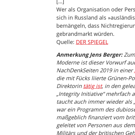
[…]
Wer als Organisation oder Per
sich in Russland als »ausländis
bemängeln, dass Nichtregierun
gebrandmarkt würden.
Quelle:
DER SPIEGEL
Anmerkung Jens Berger:
Zumi
Moderne ist dieser Vorwurf au
NachDenkSeiten 2019 in einer
die mit Fücks liierte Grünen-Po
Direktorin
tätig ist
, in den gel
„Integrity Initiative“ mehrfac
taucht auch immer wieder als „Pa
war ein Programm des dubiosen b
maßgeblich finanziert vom br
geleitet von Personen aus dem
Militärs und der britischen Ge