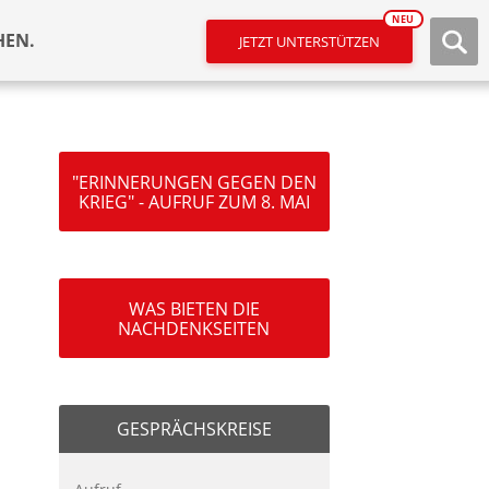
NEU
HEN.
JETZT UNTERSTÜTZEN
"ERINNERUNGEN GEGEN DEN
KRIEG" - AUFRUF ZUM 8. MAI
WAS BIETEN DIE
NACHDENKSEITEN
GESPRÄCHSKREISE