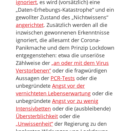
ignoriert
, es wird (vorsätzlich) eine
„Daten-Erhebungs-Katastrophe“ und ein
gewollter Zustand des „Nichtwissens“
angerichtet
. Zusätzlich werden all die
inzwischen gewonnenen Erkenntnisse
ignoriert, die allesamt der Corona-
Panikmache und dem Prinzip Lockdown
entgegenstehen: etwa die unseri
ö
se
Zählweise der
„an oder mit dem Virus
Verstorbenen“
oder die fragwürdigen
Aussagen der
PCR-Tests
oder die
unbegründete
Angst vor der
vernichteten Lebenserwartung
oder die
unbegründete
Angst vor zu wenig
Intensivbetten
oder die (ausbleibende)
Übersterblichkeit
oder die
„Unwissenheit“
der Regierung zu den