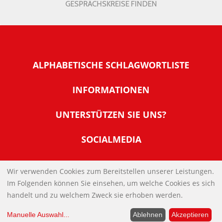
GESPRÄCHSKREISE FINDEN
ALPHABETISCHE SCHLAGWORTLISTE
INFORMATIONEN
Warum NachDenkSeiten
UNTERSTÜTZEN SIE UNS?
Wer steckt dahinter
Der Förderverein: IQM
SOCIALMEDIA
Tipps zur Nutzung der NachDenkSeiten
Allgemeine Spendeninformationen
Banner und E-Mail-Signaturen
IMPRESSUM
Werden Sie Fördermitglied
Wir verwenden Cookies zum Bereitstellen unserer Leistungen.
Links
Im Folgenden können Sie einsehen, um welche Cookies es sich
Spenden Sie Online
DATENSCHUTZERKLÄRUNG
Kontakt
handelt und zu welchem Zweck sie erhoben werden.
Impressum
Manuelle Auswahl
...
Ablehnen
Akzeptieren