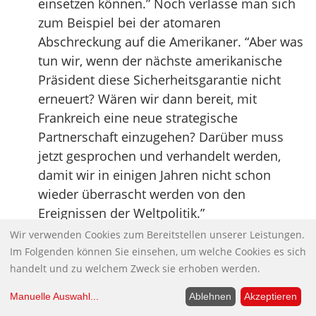
einsetzen können.” Noch verlasse man sich
zum Beispiel bei der atomaren
Abschreckung auf die Amerikaner. “Aber was
tun wir, wenn der nächste amerikanische
Präsident diese Sicherheitsgarantie nicht
erneuert? Wären wir dann bereit, mit
Frankreich eine neue strategische
Partnerschaft einzugehen? Darüber muss
jetzt gesprochen und verhandelt werden,
damit wir in einigen Jahren nicht schon
wieder überrascht werden von den
Ereignissen der Weltpolitik.”
Quelle:
n-tv
Wir verwenden Cookies zum Bereitstellen unserer Leistungen.
Im Folgenden können Sie einsehen, um welche Cookies es sich
Anmerkung Christian Reimann:
Der CDU-
handelt und zu welchem Zweck sie erhoben werden.
Bundesvorsitzende und Oppositionsführer
im Deutschen Bundestag möchte also nicht,
Manuelle Auswahl
...
Ablehnen
Akzeptieren