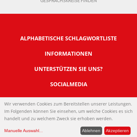
GESPRÄCHSKREISE FINDEN
ALPHABETISCHE SCHLAGWORTLISTE
INFORMATIONEN
Warum NachDenkSeiten
UNTERSTÜTZEN SIE UNS?
Wer steckt dahinter
Der Förderverein: IQM
SOCIALMEDIA
Tipps zur Nutzung der NachDenkSeiten
Allgemeine Spendeninformationen
Banner und E-Mail-Signaturen
IMPRESSUM
Werden Sie Fördermitglied
Wir verwenden Cookies zum Bereitstellen unserer Leistungen.
Links
Im Folgenden können Sie einsehen, um welche Cookies es sich
Spenden Sie Online
DATENSCHUTZERKLÄRUNG
Kontakt
handelt und zu welchem Zweck sie erhoben werden.
Impressum
Manuelle Auswahl
...
Ablehnen
Akzeptieren