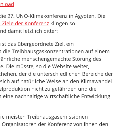
benutzen,
nload
um
die 27. UNO-Klimakonferenz in Ägypten. Die
die
 Ziele der Konferenz
klingen so
Lautstärke
 damit letztlich bitter:
zu
regeln.
st das übergeordnete Ziel, ein
s die Treibhausgaskonzentrationen auf einem
 gefährliche menschengemachte Störung des
. Die müsste, so die Website weiter,
hehen, der die unterschiedlichen Bereiche der
, sich auf natürliche Weise an den Klimawandel
lproduktion nicht zu gefährden und die
s eine nachhaltige wirtschaftliche Entwicklung
 die meisten Treibhausgasemissionen
e Organisatoren der Konferenz von ihnen den