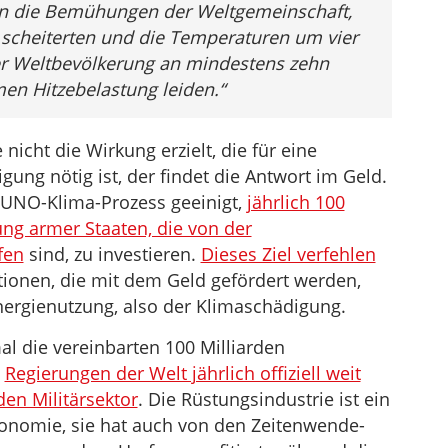
 die Bemühungen der Weltgemeinschaft,
scheiterten und die Temperaturen um vier
der Weltbevölkerung an mindestens zehn
men Hitzebelastung leiden
.“
icht die Wirkung erzielt, die für eine
ng nötig ist, der findet die Antwort im Geld.
 UNO-Klima-Prozess geeinigt,
jährlich 100
zung armer Staaten, die von der
fen
sind, zu investieren.
Dieses Ziel verfehlen
titionen, die mit dem Geld gefördert werden,
Energienutzung, also der Klimaschädigung.
al die vereinbarten 100 Milliarden
e
Regierungen der Welt jährlich offiziell weit
den Militärsektor
. Die Rüstungsindustrie ist ein
konomie, sie hat auch von den Zeitenwende-