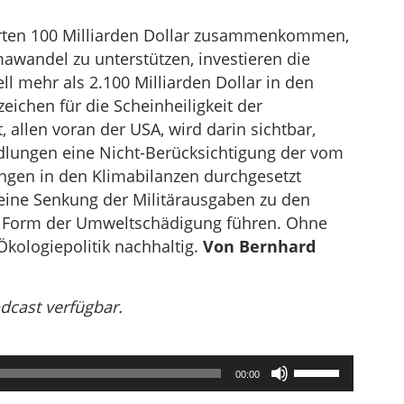
arten 100 Milliarden Dollar zusammenkommen,
awandel zu unterstützen, investieren die
ell mehr als 2.100 Milliarden Dollar in den
eichen für die Scheinheiligkeit der
, allen voran der USA, wird darin sichtbar,
dlungen eine Nicht-Berücksichtigung der vom
ngen in den Klimabilanzen durchgesetzt
eine Senkung der Militärausgaben zu den
 Form der Umweltschädigung führen. Ohne
Ökologiepolitik nachhaltig.
Von Bernhard
odcast verfügbar.
Pfeiltasten
00:00
Hoch/Runter