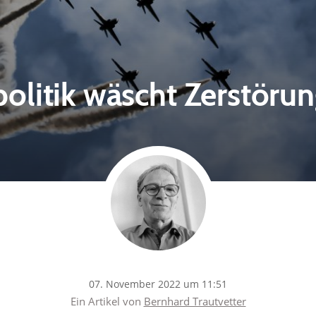
olitik wäscht Zerstöru
07. November 2022 um 11:51
Ein Artikel von
Bernhard Trautvetter