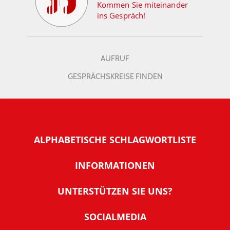
Kommen Sie miteinander
ins Gespräch!
AUFRUF
GESPRÄCHSKREISE FINDEN
ALPHABETISCHE SCHLAGWORTLISTE
INFORMATIONEN
Warum NachDenkSeiten
UNTERSTÜTZEN SIE UNS?
Wer steckt dahinter
Der Förderverein: IQM
SOCIALMEDIA
Tipps zur Nutzung der NachDenkSeiten
Allgemeine Spendeninformationen