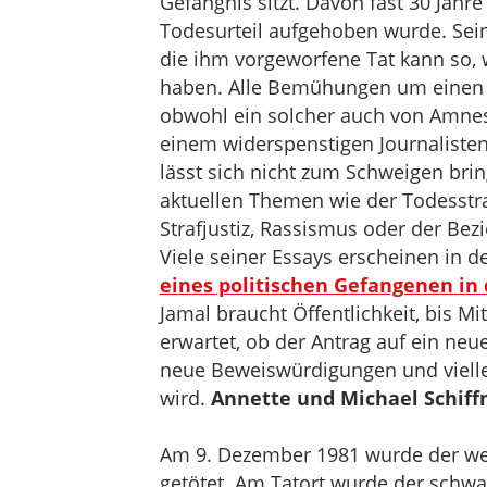
Gefängnis sitzt. Davon fast 30 Jahr
Todesurteil aufgehoben wurde. Sein
die ihm vorgeworfene Tat kann so, w
haben. Alle Bemühungen um einen n
obwohl ein solcher auch von Amnesty
einem widerspenstigen Journalisten
lässt sich nicht zum Schweigen bri
aktuellen Themen wie der Todesstr
Strafjustiz, Rassismus oder der Bez
Viele seiner Essays erscheinen in
eines politischen Gefangenen in
Jamal braucht Öffentlichkeit, bis Mi
erwartet, ob der Antrag auf ein ne
neue Beweiswürdigungen und vielle
wird.
Annette und Michael Schif
Am 9. Dezember 1981 wurde der weiß
getötet. Am Tatort wurde der schwa