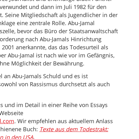
verwundet und dann im Juli 1982 für den
. Seine Mitgliedschaft als Jugendlicher in der
nklage eine zentrale Rolle. Abu-Jamal
eszelle, bevor das Büro der Staatsanwaltschaft
 Forderung nach Abu-Jamals Hinrichtung
n 2001 anerkannte, das das Todesurteil als
r Abu-Jamal ist nach wie vor im Gefängnis,
 ohne Möglichkeit der Bewährung.
el an Abu-Jamals Schuld und es ist
n sowohl von Rassismus durchsetzt als auch
ös und im Detail in einer Reihe von Essays
 Webseite
l.com
. Wir empfehlen aus aktuellem Anlass
chienene Buch:
Texte aus dem Todestrakt:
en in den USA
.