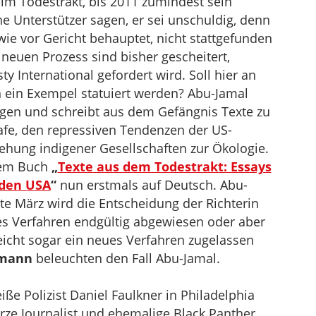
e im Todestrakt, bis 2011 zumindest sein
e Unterstützer sagen, er sei unschuldig, denn
ie vor Gericht behauptet, nicht stattgefunden
euen Prozess sind bisher gescheitert,
 International gefordert wird. Soll hier an
 ein Exempel statuiert werden? Abu-Jamal
ngen und schreibt aus dem Gefängnis Texte zu
afe, den repressiven Tendenzen der US-
iehung indigener Gesellschaften zur Ökologie.
 dem Buch
„
Texte aus dem Todestrakt: Essays
 den USA
“
nun erstmals auf Deutsch. Abu-
tte März wird die Entscheidung der Richterin
ues Verfahren endgültig abgewiesen oder aber
icht sogar ein neues Verfahren zugelassen
fmann
beleuchten den Fall Abu-Jamal.
e Polizist Daniel Faulkner in Philadelphia
rze Journalist und ehemalige Black Panther