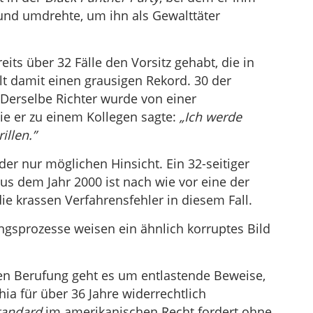
und umdrehte, um ihn als Gewalttäter
its über 32 Fälle den Vorsitz gehabt, die in
lt damit einen grausigen Rekord. 30 der
 Derselbe Richter wurde von einer
ie er zu einem Kollegen sagte:
„Ich werde
rillen.”
eder nur möglichen Hinsicht. Ein 32-seitiger
us dem Jahr 2000 ist nach wie vor eine der
 krassen Verfahrensfehler in diesem Fall.
gsprozesse weisen ein ähnlich korruptes Bild
zten Berufung geht es um entlastende Beweise,
hia für über 36 Jahre widerrechtlich
tandard
im amerikanischen Recht fordert ohne