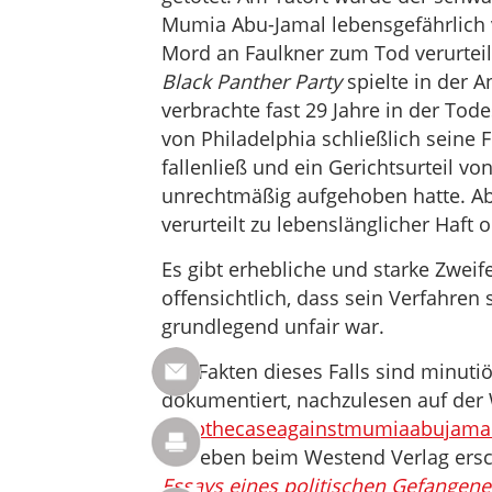
Mumia Abu-Jamal lebensgefährlich 
Mord an Faulkner zum Tod verurteilt
Black Panther Party
spielte in der A
verbrachte fast 29 Jahre in der Tod
von Philadelphia schließlich seine
fallenließ und ein Gerichtsurteil vo
unrechtmäßig aufgehoben hatte. Abe
verurteilt zu lebenslänglicher Haft
Es gibt erhebliche und starke Zweif
offensichtlich, dass sein Verfahre
grundlegend unfair war.
Die Fakten dieses Falls sind minuti
dokumentiert, nachzulesen auf der
dropthecaseagainstmumiaabujama
das eben beim Westend Verlag ers
Essays eines politischen Gefangen