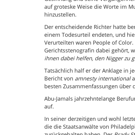
auf groteske Weise die Worte im M
hinzustellen.
Der entscheidende Richter hatte bere
einem Todesurteil endeten, und hie
Verurteilten waren People of Color.
Gerichtsstenografin dabei gehört, w
ihnen dabei helfen, den Nigger
zu g
Tatsächlich half er der Anklage in j
Bericht von
amnesty international
a
besten Zusammenfassungen über die
Abu-Jamals jahrzehntelange Berufun
auf.
In seiner derzeitigen und wohl let
die die Staatsanwälte von Philadelp
zurückgehalten haben. Der
Brady S