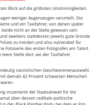
rzen Blick auf die gröbsten Unstimmigkeiten.
agen weniger Augenzeugen verurteilt. Die
ierte und ein Taxifahrer, von denen später
 beide nicht an der Stelle gewesen sein
 und zweitens stattdessen jeweils gute Gründe
Polizei zu meiden und also vulnerabel für
e Fotoserie des ersten Fotografen am Tatort
 leere Stelle dort, wo der Taxifahrer
eindeutig rassistischen Geschworenenauswahl,
dt mit damals 42 Prozent schwarzen Menschen
 waren.
g inszenierte der Staatsanwalt für die
mal über dessen radikale politische
 in der
Black Panther Party
, bei dem er ihm