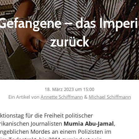
 Gefangene – das Imper
zurück
18. März 2023 um 15:00
Ein Artikel von
Annette Schiffmann
&
Michael Schiffmann
tionstag für die Freiheit politischer
ikanischen Journalisten
Mumia Abu-Jamal
,
angeblichen Mordes an einem Polizisten im