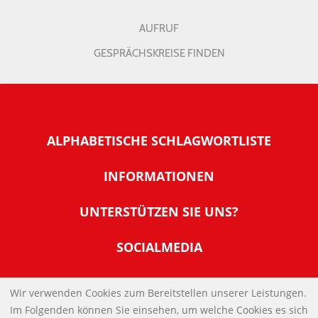
AUFRUF
GESPRÄCHSKREISE FINDEN
ALPHABETISCHE SCHLAGWORTLISTE
INFORMATIONEN
Warum NachDenkSeiten
UNTERSTÜTZEN SIE UNS?
Wer steckt dahinter
Der Förderverein: IQM
SOCIALMEDIA
Tipps zur Nutzung der NachDenkSeiten
Allgemeine Spendeninformationen
Banner und E-Mail-Signaturen
IMPRESSUM
Werden Sie Fördermitglied
Wir verwenden Cookies zum Bereitstellen unserer Leistungen.
Links
Im Folgenden können Sie einsehen, um welche Cookies es sich
Spenden Sie Online