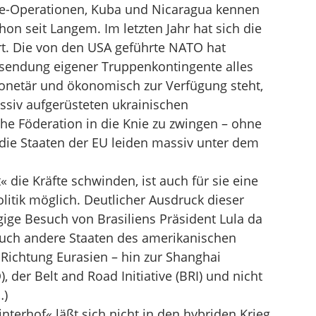
e-Operationen, Kuba und Nicaragua kennen
on seit Langem. Im letzten Jahr hat sich die
rt. Die von den USA geführte NATO hat
tsendung eigener Truppenkontingente alles
monetär und ökonomisch zur Verfügung steht,
ssiv aufgerüsteten ukrainischen
che Föderation in die Knie zu zwingen – ohne
m die Staaten der EU leiden massiv unter dem
die Kräfte schwinden, ist auch für sie eine
itik möglich. Deutlicher Ausdruck dieser
gige Besuch von Brasiliens Präsident Lula da
r auch andere Staaten des amerikanischen
 Richtung Eurasien – hin zur Shanghai
 der Belt and Road Initiative (BRI) und nicht
…)
terhof« läßt sich nicht in den hybriden Krieg