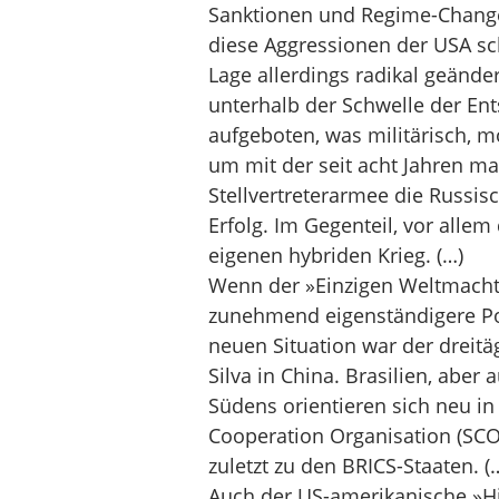
Sanktionen und Regime-Chang
diese Aggressionen der USA sch
Lage allerdings radikal geände
unterhalb der Schwelle der En
aufgeboten, was militärisch, 
um mit der seit acht Jahren ma
Stellvertreterarmee die Russis
Erfolg. Im Gegenteil, vor alle
eigenen hybriden Krieg. (…)
Wenn der »Einzigen Weltmacht« 
zunehmend eigenständigere Pol
neuen Situation war der dreitä
Silva in China. Brasilien, abe
Südens orientieren sich neu in
Cooperation Organisation (SCO),
zuletzt zu den BRICS-Staaten. (
Auch der US-amerikanische »Hin