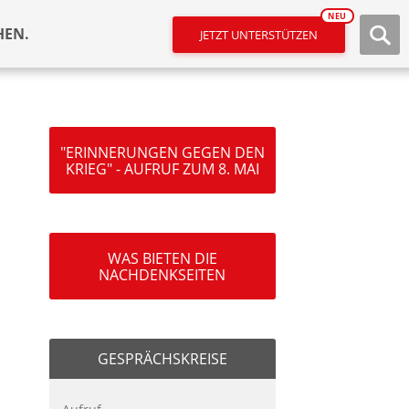
NEU
HEN.
JETZT UNTERSTÜTZEN
"ERINNERUNGEN GEGEN DEN
KRIEG" - AUFRUF ZUM 8. MAI
WAS BIETEN DIE
NACHDENKSEITEN
GESPRÄCHSKREISE