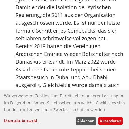
Damit endet die Isolation der syrischen
Regierung, die 2011 aus der Organisation
ausgeschlossen wurde. Es ist nur der letzte
formale Schritt eines Comebacks, das sich
seit Jahren schrittweise vollzogen hat.
Bereits 2018 hatten die Vereinigten
Arabischen Emirate wieder Botschafter nach
Damaskus entsandt. Im März 2022 wurde
Assad bereits der rote Teppich bei seinem
Staatsbesuch in Dubai und Abu Dhabi
ausgerollt. Gleichzeitig wurde damals auch
der syrische Aussenminister im saudischen
Wir verwenden Cookies zum Bereitstellen unserer Leistungen.
Riad empfangen.
Im Folgenden können Sie einsehen, um welche Cookies es sich
Die USA und ihre NATO-Verbündeten
handelt und zu welchem Zweck sie erhoben werden.
schlucken jetzt die bittere Pille der neuen
Manuelle Auswahl
...
Ablehnen
Akzeptieren
Realität. Die Pille heisst: Assad is back. Und