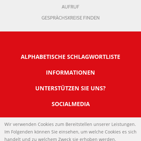
AUFRUF
GESPRÄCHSKREISE FINDEN
ALPHABETISCHE SCHLAGWORTLISTE
INFORMATIONEN
Warum NachDenkSeiten
UNTERSTÜTZEN SIE UNS?
Wer steckt dahinter
Der Förderverein: IQM
SOCIALMEDIA
Tipps zur Nutzung der NachDenkSeiten
Allgemeine Spendeninformationen
Banner und E-Mail-Signaturen
IMPRESSUM
Werden Sie Fördermitglied
Wir verwenden Cookies zum Bereitstellen unserer Leistungen.
Links
Im Folgenden können Sie einsehen, um welche Cookies es sich
Spenden Sie Online
DATENSCHUTZERKLÄRUNG
Kontakt
handelt und zu welchem Zweck sie erhoben werden.