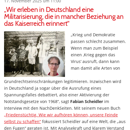
17. November 2025 um 11:00
„Wir erleben in Deutschland eine
Militarisierung, die in mancher Beziehung an
das Kaiserreich erinnert“
„Krieg und Demokratie
passen schlecht zusammen.
Wenn man zum Beispiel
einen ‚Krieg gegen das
Virus‘ ausruft, dann kann
man damit alle Arten von
Grundrechtseinschränkungen legitimieren. Inzwischen wird
in Deutschland ja sogar über die Ausrufung eines
Spannungsfalles debattiert, also einer Aktivierung der
Notstandsgesetze von 1968“, sagt
Fabian Scheidler
im
Interview mit den NachDenkSeiten. Mit seinem neuen Buch
„Friedenstüchtig. Wie wir aufhören können, unsere Feinde
selbst zu schaffen“
fokussiert Scheidler auf eine Welt, die „aus
den Fugen“ geraten ist. Mit Analysekraft und klarem Verstand