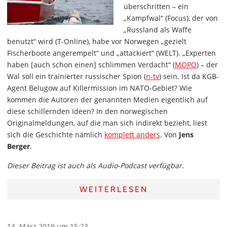
überschritten – ein
„Kampfwal“ (Focus), der von
„Russland als Waffe
benutzt“ wird (T-Online), habe vor Norwegen „gezielt
Fischerboote angerempelt“ und „attackiert“ (WELT). „Experten
haben [auch schon einen] schlimmen Verdacht“ (
MOPO
) – der
Wal soll ein trainierter russischer Spion (
n-tv
) sein. Ist da KGB-
Agent Belugow auf Killermission im NATO-Gebiet? Wie
kommen die Autoren der genannten Medien eigentlich auf
diese schillernden Ideen? In den norwegischen
Originalmeldungen, auf die man sich indirekt bezieht, liest
sich die Geschichte nämlich
komplett anders
. Von
Jens
Berger
.
Dieser Beitrag ist auch als Audio-Podcast verfügbar.
WEITERLESEN
14. März 2019 um 15:23