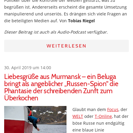
Politiker über die Kontrolle der Medien gestürzt, was zu
begrüßen ist. Andererseits erscheint die gesamte Umsetzung
manipulierend und unseriös. Es drängen sich viele Fragen an
die beteiligten Medien auf. Von
Tobias Riegel
Dieser Beitrag ist auch als Audio-Podcast verfügbar.
WEITERLESEN
30. April 2019 um 14:00
Liebesgrüße aus Murmansk – ein Beluga
bringt als angeblicher „Russen-Spion“ die
Phantasie der schreibenden Zunft zum
Überkochen
Glaubt man dem
Focus
, der
WELT
oder
T-Online
, hat der
böse Russe nun endgültig
eine blaue Linie