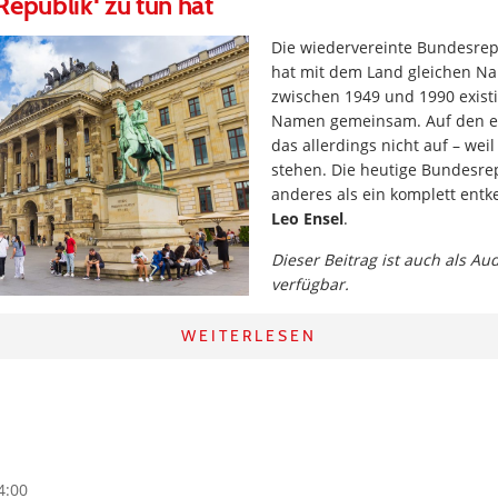
Republik‘ zu tun hat
Die wiedervereinte Bundesrep
hat mit dem Land gleichen N
zwischen 1949 und 1990 existi
Namen gemeinsam. Auf den ers
das allerdings nicht auf – wei
stehen. Die heutige Bundesrep
anderes als ein komplett entk
Leo Ensel
.
Dieser Beitrag ist auch als Au
verfügbar.
WEITERLESEN
4:00