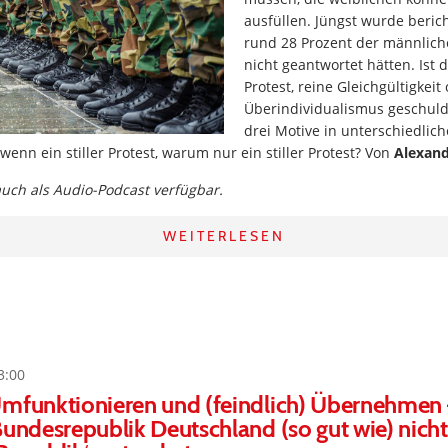
ausfüllen. Jüngst wurde berich
rund 28 Prozent der männlic
nicht geantwortet hätten. Ist da
Protest, reine Gleichgültigkei
Überindividualismus geschulde
drei Motive in unterschiedli
wenn ein stiller Protest, warum nur ein stiller Protest? Von
Alexan
 auch als Audio-Podcast verfügbar.
WEITERLESEN
3:00
Umfunktionieren und (feindlich) Übernehme
Bundesrepublik Deutschland (so gut wie) nich