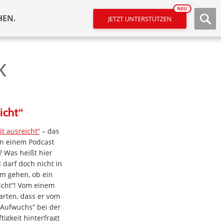
NEU
HEN.
JETZT UNTERSTÜTZEN
K
icht“
eit ausreicht“
– das
in einem Podcast
? Was heißt hier
 darf doch nicht in
um gehen, ob ein
eicht“! Vom einem
arten, dass er vom
Aufwuchs“ bei der
igkeit hinterfragt