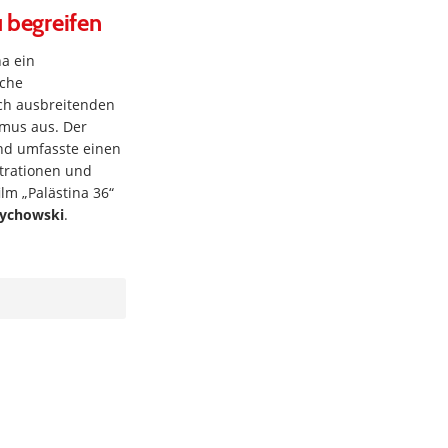
u begreifen
na ein
sche
ich ausbreitenden
smus aus. Der
und umfasste einen
trationen und
ilm „Palästina 36“
ychowski
.