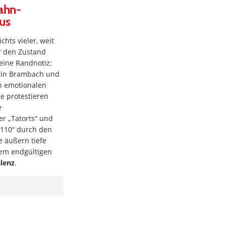
wahn-
aus
chts vieler, weit
r den Zustand
eine Randnotiz:
rtin Brambach und
n emotionalen
ie protestieren
e
r „Tatorts“ und
 110“ durch den
ie äußern tiefe
em endgültigen
lenz
.