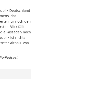
ublik Deutschland
amens, das
erte, nur noch den
ten Blick fällt
l die Fassaden noch
ublik ist nichts
ernter Altbau. Von
dio-Podcast