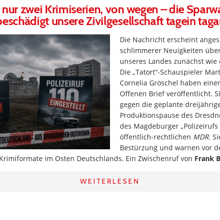
 nur zwei Krimiserien, von wegen – die Spar
beschädigt unsere Zivilgesellschaft tagein tag
Die Nachricht erscheint angesi
schlimmerer Neuigkeiten übe
unseres Landes zunächst wie 
Die „Tatort“-Schauspieler Ma
Cornelia Gröschel haben eine
Offenen Brief veröffentlicht. S
gegen die geplante dreijährig
Produktionspause des Dresdne
des Magdeburger „Polizeirufs
öffentlich-rechtlichen
MDR
. S
Bestürzung und warnen vor d
 Krimiformate im Osten Deutschlands. Ein Zwischenruf von
Frank B
WEITERLESEN