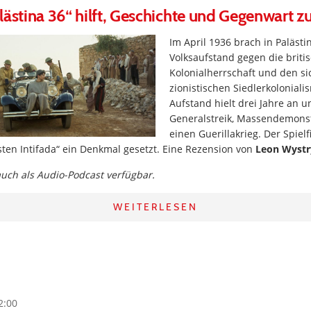
lästina 36“ hilft, Geschichte und Gegenwart z
Im April 1936 brach in Palästi
Volksaufstand gegen die briti
Kolonialherrschaft und den s
zionistischen Siedlerkoloniali
Aufstand hielt drei Jahre an 
Generalstreik, Massendemons
einen Guerillakrieg. Der Spielf
rsten Intifada“ ein Denkmal gesetzt. Eine Rezension von
Leon Wystr
 auch als Audio-Podcast verfügbar.
WEITERLESEN
2:00