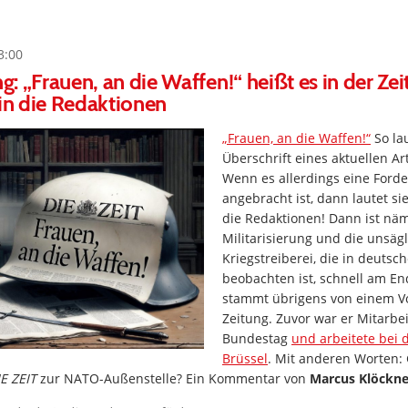
3:00
ng: „Frauen, an die Waffen!“ heißt es in der Zei
 in die Redaktionen
„Frauen, an die Waffen!“
So lau
Überschrift eines aktuellen Ar
Wenn es allerdings eine Forde
angebracht ist, dann lautet sie
die Redaktionen! Dann ist näm
Militarisierung und die unsäg
Kriegstreiberei, die in deuts
beobachten ist, schnell am End
stammt übrigens von einem Vo
Zeitung. Zuvor war er Mitarbe
Bundestag
und arbeitete bei 
Brüssel
. Mit anderen Worten: 
E ZEIT
zur NATO-Außenstelle? Ein Kommentar von
Marcus Klöckne