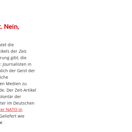
t. Nein,
tet die
tikels der
Zeit
.
rung gibt, die
: Journalisten in
lich der Geist der
liche
chen Medien zu
e. Der Zeit-Artikel
lontär der
iter im Deutschen
der NATO in
Geliefert wie
r
.