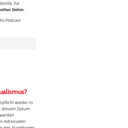
teimle, für
iether Dehm
.
dio-Podcast
ualismus?
rpflicht wieder in
 ab diesem Datum
, werden
en Adressaten
en den Fragebogen