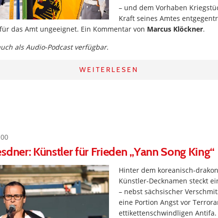
– und dem Vorhaben Kriegstüc
Kraft seines Amtes entgegentri
er für das Amt ungeeignet. Ein Kommentar von
Marcus Klöckner
.
 auch als Audio-Podcast verfügbar.
WEITERLESEN
:00
sdner: Künstler für Frieden „Yann Song King“
Hinter dem koreanisch-drako
Künstler-Decknamen steckt ein
– nebst sächsischer Verschmit
eine Portion Angst vor Terror
ettikettenschwindligen Antifa.