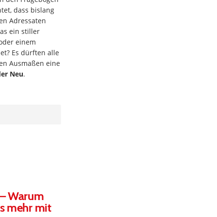
tet, dass bislang
hen Adressaten
s ein stiller
t oder einem
t? Es dürften alle
chen Ausmaßen eine
der Neu
.
n – Warum
ts mehr mit