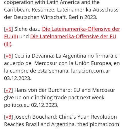
cooperation with Latin America and the
Caribbean. Resümee. Lateinamerika-Ausschuss
der Deutschen Wirtschaft. Berlin 2023.
[
«5
] Siehe dazu
Die Lateinamerika-Offensive der
EU (II)
und
Die Lateinamerika-Offensive der EU
(III)
.
[
«6
] Cecilia Devanna: La Argentina no firmará el
acuerdo del Mercosur con la Unión Europea, en
la cumbre de esta semana. lanacion.com.ar
03.12.2023.
[
«7
] Hans von der Burchard: EU and Mercosur
give up on clinching trade pact next week.
politico.eu 02.12.2023.
[
«8
] Joseph Bouchard: China’s Yuan Revolution
Reaches Brazil and Argentina. thediplomat.com