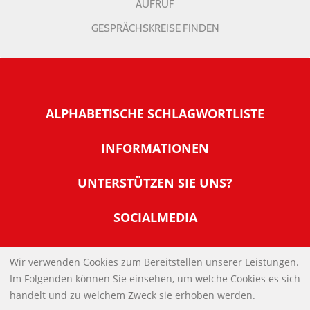
AUFRUF
GESPRÄCHSKREISE FINDEN
ALPHABETISCHE SCHLAGWORTLISTE
INFORMATIONEN
Warum NachDenkSeiten
UNTERSTÜTZEN SIE UNS?
Wer steckt dahinter
Der Förderverein: IQM
SOCIALMEDIA
Tipps zur Nutzung der NachDenkSeiten
Allgemeine Spendeninformationen
Banner und E-Mail-Signaturen
IMPRESSUM
Werden Sie Fördermitglied
Wir verwenden Cookies zum Bereitstellen unserer Leistungen.
Links
Im Folgenden können Sie einsehen, um welche Cookies es sich
Spenden Sie Online
DATENSCHUTZERKLÄRUNG
Kontakt
handelt und zu welchem Zweck sie erhoben werden.