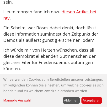
sein.
Heute morgen fand ich dazu
diesen Artikel bei
ntv
.
Ein Schelm, wer Böses dabei denkt, doch lässt
diese Information zumindest den Zeitpunkt der
Demos als äußerst günstig erscheinen, oder?
Ich würde mir von Herzen wünschen, dass all
diese demokratieliebenden Gutmenschen den
gleichen Eifer für Friedensdemos aufbringen
könnten.
Meine Recherche ergab, dass maßgeblich
Wir verwenden Cookies zum Bereitstellen unserer Leistungen.
Campact gemeinsam mit Kirchen die Demos am
Im Folgenden können Sie einsehen, um welche Cookies es sich
WoE organisierte. Vielleicht mögen die auch mal
handelt und zu welchem Zweck sie erhoben werden.
zu Demos für Frieden und Waffenstillstand
Manuelle Auswahl
...
Ablehnen
Akzeptieren
aufrufen?