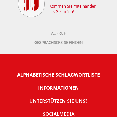
Kommen Sie miteinander
ins Gespräch!
AUFRUF
GESPRÄCHSKREISE FINDEN
ALPHABETISCHE SCHLAGWORTLISTE
INFORMATIONEN
Warum NachDenkSeiten
UNTERSTÜTZEN SIE UNS?
Wer steckt dahinter
Der Förderverein: IQM
SOCIALMEDIA
Tipps zur Nutzung der NachDenkSeiten