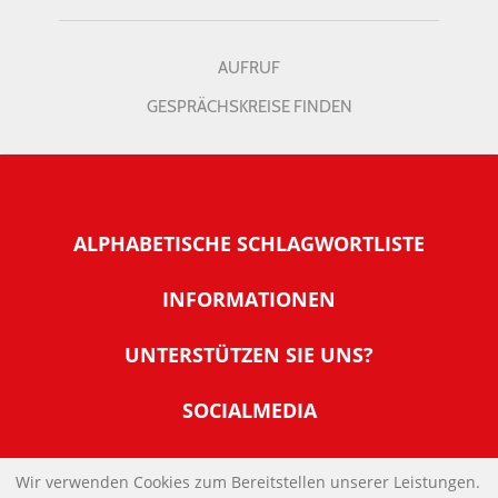
AUFRUF
GESPRÄCHSKREISE FINDEN
ALPHABETISCHE SCHLAGWORTLISTE
INFORMATIONEN
Warum NachDenkSeiten
UNTERSTÜTZEN SIE UNS?
Wer steckt dahinter
Der Förderverein: IQM
SOCIALMEDIA
Tipps zur Nutzung der NachDenkSeiten
Allgemeine Spendeninformationen
Banner und E-Mail-Signaturen
IMPRESSUM
Werden Sie Fördermitglied
Wir verwenden Cookies zum Bereitstellen unserer Leistungen.
Links