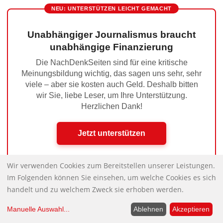
NEU: UNTERSTÜTZEN LEICHT GEMACHT
Unabhängiger Journalismus braucht
unabhängige Finanzierung
Die NachDenkSeiten sind für eine kritische
Meinungsbildung wichtig, das sagen uns sehr, sehr
viele – aber sie kosten auch Geld. Deshalb bitten
wir Sie, liebe Leser, um Ihre Unterstützung.
Herzlichen Dank!
Jetzt unterstützen
Wir verwenden Cookies zum Bereitstellen unserer Leistungen.
Im Folgenden können Sie einsehen, um welche Cookies es sich
Mit ihrer Rolle im Ukrainekrieg riskiert die
Nächster Beitrag:
handelt und zu welchem Zweck sie erhoben werden.
Europäische Union ihre eigene politische Zukunft
Manuelle Auswahl
...
Ablehnen
Akzeptieren
Mützenich – ziemlich allein, aber Spitze
Vorheriger Beitrag: