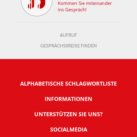
Kommen Sie miteinander
ins Gespräch!
AUFRUF
GESPRÄCHSKREISE FINDEN
ALPHABETISCHE SCHLAGWORTLISTE
INFORMATIONEN
Warum NachDenkSeiten
UNTERSTÜTZEN SIE UNS?
Wer steckt dahinter
Der Förderverein: IQM
SOCIALMEDIA
Tipps zur Nutzung der NachDenkSeiten
Allgemeine Spendeninformationen