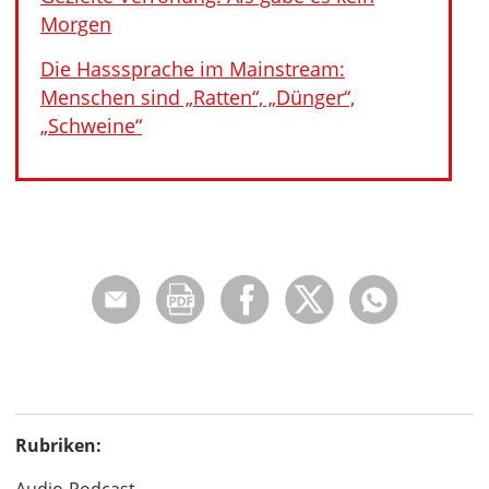
Morgen
Die Hasssprache im Mainstream:
Menschen sind „Ratten“, „Dünger“,
„Schweine“
Rubriken: