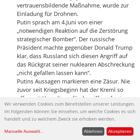
vertrauensbildende Maßnahme, wurde zur
Einladung für Drohnen.
Putin sprach am 4.Juni von einer
„notwendigen Reaktion auf die Zerstörung
strategischer Bomber“. Der russische
Präsident machte gegenüber Donald Trump
klar, dass Russland sich diesen Angriff auf
das Rückgrat seiner nuklearen Abschreckung
„nicht gefallen lassen kann“.
Putins Aussagen markieren eine Zäsur. Nie
zuvor seit Kriegsbeginn hat der Kreml so
offen mit Vergeltung für Angriffe auf seine
Wir verwenden Cookies zum Bereitstellen unserer Leistungen.
nukleare Infrastruktur gedroht. Die neue
Im Folgenden können Sie einsehen, um welche Cookies es sich
Dimension des Trump-Putin-Gesprächs
handelt und zu welchem Zweck sie erhoben werden.
zeigt: Es wird noch gesprochen – aber nicht
mehr verhandelt. Wenn Russland aus Angst
Manuelle Auswahl
...
Ablehnen
Akzeptieren