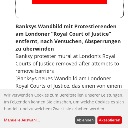
Banksys Wandbild mit Protestierenden
am Londoner “Royal Court of Justice”
entfernt, nach Versuchen, Absperrungen
zu überwinden
Banksy protester mural at London’s Royal
Courts of Justice removed after attempts to
remove barriers
[Banksys neues Wandbild am Londoner
Royal Courts of Justice, das einen von einem
Richter geschlagenen Protestierenden zeigt,
Wir verwenden Cookies zum Bereitstellen unserer Leistungen.
wurde entfernt. Nachdem es zunächst
Im Folgenden können Sie einsehen, um welche Cookies es sich
verdeckt worden war, versuchten
handelt und zu welchem Zweck sie erhoben werden.
Umstehende, die Absperrungen rund um das
Manuelle Auswahl
...
Ablehnen
Akzeptieren
Kunstwerk zu entfernen. Banksys Kunstwerk