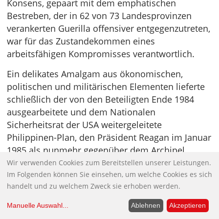
Konsens, gepaart mit dem emphatischen
Bestreben, der in 62 von 73 Landesprovinzen
verankerten Guerilla offensiver entgegenzutreten,
war für das Zustandekommen eines
arbeitsfähigen Kompromisses verantwortlich.
Ein delikates Amalgam aus ökonomischen,
politischen und militärischen Elementen lieferte
schließlich der von den Beteiligten Ende 1984
ausgearbeitete und dem Nationalen
Sicherheitsrat der USA weitergeleitete
Philippinen-Plan, den Präsident Reagan im Januar
1985 als nunmehr gegenüber dem Archipel
verbindliche
National Security Directive (NSD)
Wir verwenden Cookies zum Bereitstellen unserer Leistungen.
Im Folgenden können Sie einsehen, um welche Cookies es sich
unterzeichnete. In ihr war ein Bündel von 16
handelt und zu welchem Zweck sie erhoben werden.
„hohe Priorität genießenden Veränderungen“
avisiert, um die Gefahr zu bannen, dass „ein
Manuelle Auswahl
...
Ablehnen
Akzeptieren
radikalisiertes Philippinen die gesamte Region