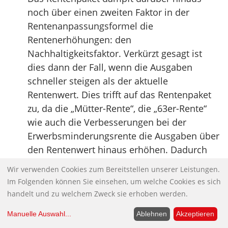
noch über einen zweiten Faktor in der
Rentenanpassungsformel die
Rentenerhöhungen: den
Nachhaltigkeitsfaktor. Verkürzt gesagt ist
dies dann der Fall, wenn die Ausgaben
schneller steigen als der aktuelle
Rentenwert. Dies trifft auf das Rentenpaket
zu, da die „Mütter-Rente“, die „63er-Rente“
wie auch die Verbesserungen bei der
Erwerbsminderungsrente die Ausgaben über
den Rentenwert hinaus erhöhen. Dadurch
sinkt das Rentenniveau stärker als ohnehin
Wir verwenden Cookies zum Bereitstellen unserer Leistungen.
vorgesehen. Ein Viertel der „Mehrausgaben“
Im Folgenden können Sie einsehen, um welche Cookies es sich
wird durch geringere Rentenerhöhungen auf
handelt und zu welchem Zweck sie erhoben werden.
die Renten umgelegt. Die Rentnerinnen und
Manuelle Auswahl
...
Ablehnen
Akzeptieren
Rentner zahlen also einen weiteren Anteil