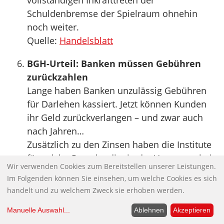
vollständigen Inkrafttreten der
Schuldenbremse der Spielraum ohnehin
noch weiter.
Quelle:
Handelsblatt
BGH-Urteil: Banken müssen Gebühren
zurückzahlen
Lange haben Banken unzulässig Gebühren
für Darlehen kassiert. Jetzt können Kunden
ihr Geld zurückverlangen – und zwar auch
nach Jahren…
Zusätzlich zu den Zinsen haben die Institute
für solche Ratenkredite in der Vergangenheit
Wir verwenden Cookies zum Bereitstellen unserer Leistungen.
eine Bearbeitungsgebühr verlangt – zu
Im Folgenden können Sie einsehen, um welche Cookies es sich
Unrecht. Bankkunden, die in den
handelt und zu welchem Zweck sie erhoben werden.
vergangenen zehn Jahren solche Gebühren
gezahlt haben, können diese jetzt
Manuelle Auswahl
...
Ablehnen
Akzeptieren