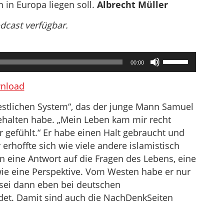
in Europa liegen soll.
Albrecht Müller
odcast verfügbar.
Pfeiltasten
00:00
Hoch/Runter
benutzen,
nload
um
estlichen System“, das der junge Mann Samuel
die
ehalten habe. „Mein Leben kam mir recht
Lautstärke
r gefühlt.“ Er habe einen Halt gebraucht und
zu
erhoffte sich wie viele andere islamistisch
regeln.
n eine Antwort auf die Fragen des Lebens, eine
ie eine Perspektive. Vom Westen habe er nur
sei dann eben bei deutschen
det. Damit sind auch die NachDenkSeiten