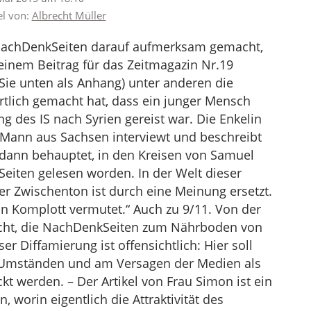
el von:
Albrecht Müller
NachDenkSeiten darauf aufmerksam gemacht,
 einem Beitrag für das Zeitmagazin Nr.19
Sie unten als Anhang) unter anderen die
tlich gemacht hat, dass ein junger Mensch
 des IS nach Syrien gereist war. Die Enkelin
 Mann aus Sachsen interviewt und beschreibt
d dann behauptet, in den Kreisen von Samuel
eiten gelesen worden. In der Welt dieser
er Zwischenton ist durch eine Meinung ersetzt.
 ein Komplott vermutet.“ Auch zu 9/11. Von der
acht, die NachDenkSeiten zum Nährboden von
ser Diffamierung ist offensichtlich: Hier soll
n Umständen und am Versagen der Medien als
ückt werden. – Der Artikel von Frau Simon ist ein
, worin eigentlich die Attraktivität des