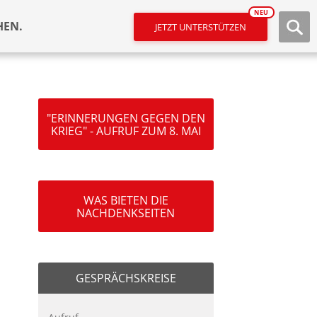
NEU
HEN.
JETZT UNTERSTÜTZEN
"ERINNERUNGEN GEGEN DEN
KRIEG" - AUFRUF ZUM 8. MAI
WAS BIETEN DIE
NACHDENKSEITEN
GESPRÄCHSKREISE