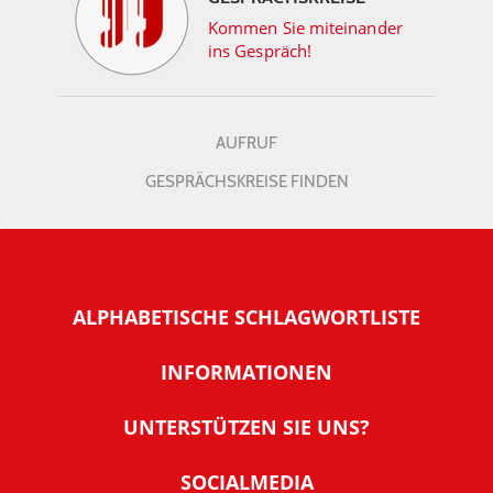
Kommen Sie miteinander
ins Gespräch!
AUFRUF
GESPRÄCHSKREISE FINDEN
ALPHABETISCHE SCHLAGWORTLISTE
INFORMATIONEN
Warum NachDenkSeiten
UNTERSTÜTZEN SIE UNS?
Wer steckt dahinter
Der Förderverein: IQM
SOCIALMEDIA
Tipps zur Nutzung der NachDenkSeiten