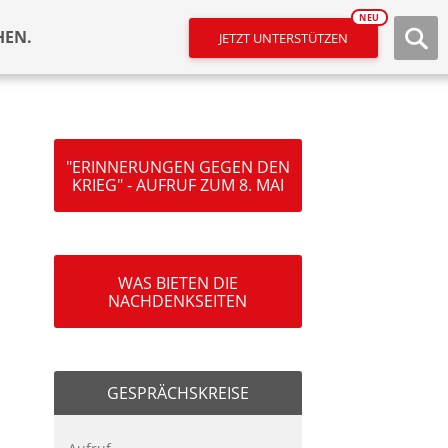
NEU
HEN.
JETZT UNTERSTÜTZEN
"ERINNERUNGEN GEGEN DEN
KRIEG" - AUFRUF ZUM 8. MAI
WAS BIETEN DIE
NACHDENKSEITEN
GESPRÄCHSKREISE