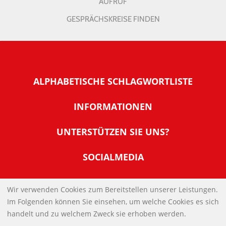
AUFRUF
GESPRÄCHSKREISE FINDEN
ALPHABETISCHE SCHLAGWORTLISTE
INFORMATIONEN
Warum NachDenkSeiten
UNTERSTÜTZEN SIE UNS?
Wer steckt dahinter
Der Förderverein: IQM
SOCIALMEDIA
Tipps zur Nutzung der NachDenkSeiten
Allgemeine Spendeninformationen
Banner und E-Mail-Signaturen
IMPRESSUM
Werden Sie Fördermitglied
Wir verwenden Cookies zum Bereitstellen unserer Leistungen.
Links
Im Folgenden können Sie einsehen, um welche Cookies es sich
Spenden Sie Online
DATENSCHUTZERKLÄRUNG
Kontakt
handelt und zu welchem Zweck sie erhoben werden.