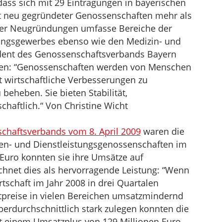
ass sich mit 29 Eintragungen in bayerischen
rt neu gegründeter Genossenschaften mehr als
der Neugründungen umfasse Bereiche der
tungsgewerbes ebenso wie den Medizin- und
sident des Genossenschaftsverbands Bayern
ten: “Genossenschaften werden von Menschen
 wirtschaftliche Verbesserungen zu
eheben. Sie bieten Stabilität,
schaftlich.“ Von Christine Wicht
haftsverbands vom 8. April 2009
waren die
en- und Dienstleistungsgenossenschaften im
n Euro konnten sie ihre Umsätze auf
ichnet dies als hervorragende Leistung: “Wenn
tschaft im Jahr 2008 in drei Quartalen
tpreise in vielen Bereichen umsatzmindernd
erdurchschnittlich stark zulegen konnten die
 einem Umsatzplus von 129 Millionen Euro