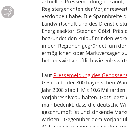
aktuellen Pressemeldung bekannt, d
Registergerichten der Vorjahreswe
verdoppelt habe. Die Spannbreite 
Landwirtschaft und des Dienstleis
Energiesektor. Stephan Götzl, Prä
begründet den Zulauf mit den Wor
in den Regionen gegründet, um dort
ermöglichen oder Marktversagen zu b
betriebswirtschaftlich wie volkswirt
Laut
Pressemeldung des Genossensc
Geschäfte der 800 bayerischen War
Jahr 2008 stabil. Mit 10,6 Milliarde
Vorjahresniveau halten. Götzl beze
man bedenkt, dass die deutsche Wir
geschrumpft ist und sinkende Mark
wirkten.” Gegenüber dem Vorjahr üb
41 Handwerksgenossenschaften mit