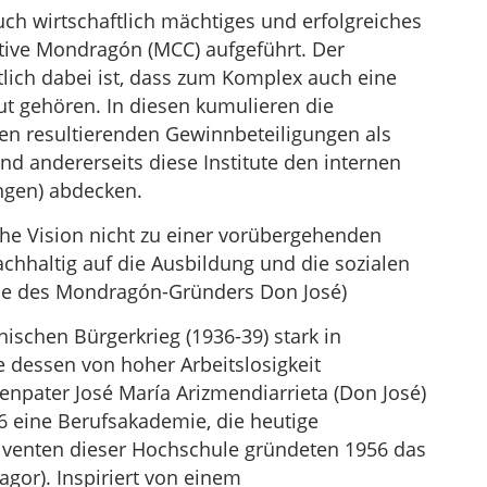
uch wirtschaftlich mächtiges und erfolgreiches
tive Mondragón (MCC) aufgeführt. Der
tlich dabei ist, dass zum Komplex auch eine
ut gehören. In diesen kumulieren die
en resultierenden Gewinnbeteiligungen als
d andererseits diese Institute den internen
ngen) abdecken.
che Vision nicht zu einer vorübergehenden
hhaltig auf die Ausbildung und die sozialen
ie des Mondragón-Gründers Don José)
schen Bürgerkrieg (1936-39) stark in
e dessen von hoher Arbeitslosigkeit
enpater José María Arizmendiarrieta (Don José)
 eine Berufsakademie, die heutige
lventen dieser Hochschule gründeten 1956 das
or). Inspiriert von einem