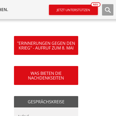
NEU
HEN.
JETZT UNTERSTÜTZEN
"ERINNERUNGEN GEGEN DEN
KRIEG" - AUFRUF ZUM 8. MAI
WAS BIETEN DIE
NACHDENKSEITEN
GESPRÄCHSKREISE