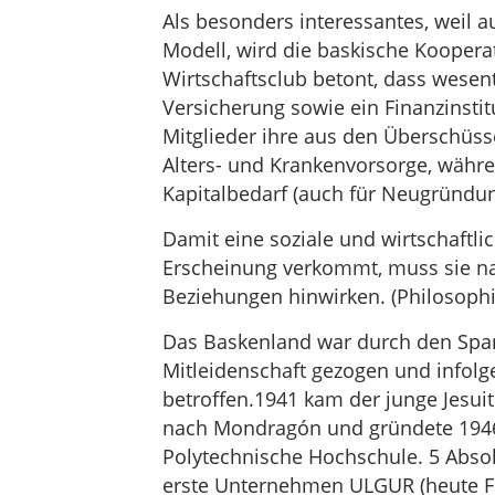
Als besonders interessantes, weil a
Modell, wird die baskische Koopera
Wirtschaftsclub betont, dass wesen
Versicherung sowie ein Finanzinstit
Mitglieder ihre aus den Überschüss
Alters- und Krankenvorsorge, währen
Kapitalbedarf (auch für Neugründu
Damit eine soziale und wirtschaftli
Erscheinung verkommt, muss sie nac
Beziehungen hinwirken. (Philosoph
Das Baskenland war durch den Spani
Mitleidenschaft gezogen und infolg
betroffen.1941 kam der junge Jesuit
nach Mondragón und gründete 1946
Polytechnische Hochschule. 5 Abso
erste Unternehmen ULGUR (heute Fag