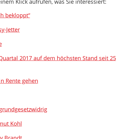
inem Klick aufrufen, was Sie interessiert:
ch bekloppt“
y-Jetter
e
Quartal 2017 auf dem höchsten Stand seit 25
in Rente gehen
grundgesetzwidrig
mut Kohl
ly Brandt