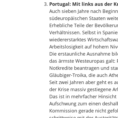
Portugal: Mit links aus der K
Auch sieben Jahre nach Beginn 
südeuropäischen Staaten weite
Erhebliche Teile der Bevölkeru
Verhältnissen. Selbst in Spanie
wiedererstarktes Wirtschaftswa
Arbeitslosigkeit auf hohem Niv
Die erstaunliche Ausnahme bild
das ärmste Westeuropas galt: 
Notkredite beantragen und stan
Gläubiger-Troika, die auch At
Seit zwei Jahren aber geht es a
der Krise massiv gestiegene Arb
Das ist in mehrfacher Hinsicht
Aufschwung zum einen deshalb 
Kommission gerade nicht gefolgt
schrittweise mit der Austerität