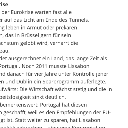
rise
der Eurokrise warten fast alle
r auf das Licht am Ende des Tunnels.
ng leben in Armut oder prekären
n, das in Brüssel gern für sein
chstum gelobt wird, verharrt die
eau.
et ausgerechnet ein Land, das lange Zeit als
Portugal. Noch 2011 musste Lissabon
d danach für vier Jahre unter Kontrolle jener
hen und Dublin ein Sparprogramm auferlegte.
ufwärts: Die Wirtschaft wächst stetig und die in
eitslosigkeit sinkt deutlich.
 bemerkenswert: Portugal hat diesen
geschafft, weil es den Empfehlungen der EU-
 ist. Statt weiter zu sparen, hat Lissabon
spolitik gebrochen – aber eine Konfrontation