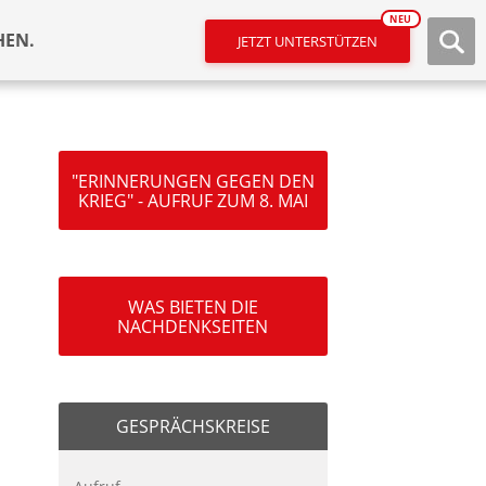
NEU
HEN.
JETZT UNTERSTÜTZEN
"ERINNERUNGEN GEGEN DEN
KRIEG" - AUFRUF ZUM 8. MAI
WAS BIETEN DIE
NACHDENKSEITEN
GESPRÄCHSKREISE