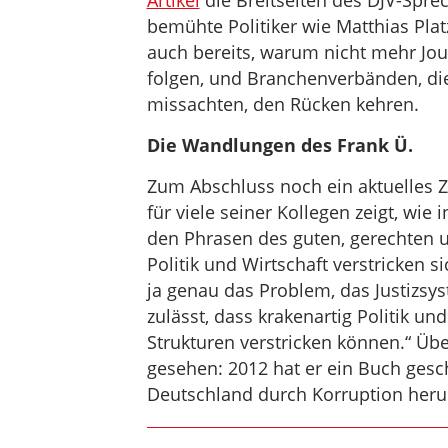
Artikel
die Breitseiten des DJV-Spr
bemühte Politiker wie Matthias Pla
auch bereits, warum nicht mehr Jo
folgen, und Branchenverbänden, die 
missachten, den Rücken kehren.
Die Wandlungen des Frank Ü.
Zum Abschluss noch ein aktuelles Zi
für viele seiner Kollegen zeigt, wie
den Phrasen des guten, gerechten 
Politik und Wirtschaft verstricken s
ja genau das Problem, das Justizsy
zulässt, dass krakenartig Politik un
Strukturen verstricken können.“ Übe
gesehen: 2012 hat er ein Buch gesc
Deutschland durch Korruption herun