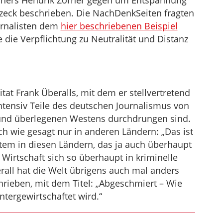
echers Hendrik Zörner gegen um Entspannung
tzeck beschrieben. Die NachDenkSeiten fragten
urnalisten dem
hier beschriebenen Beispiel
die Verpflichtung zu Neutralität und Distanz
tat Frank Überalls, mit dem er stellvertretend
 intensiv Teile des deutschen Journalismus von
und überlegenen Westens durchdrungen sind.
ich wie gesagt nur in anderen Ländern: „Das ist
stem in diesen Ländern, das ja auch überhaupt
d Wirtschaft sich so überhaupt in kriminelle
rall hat die Welt übrigens auch mal anders
hrieben, mit dem Titel: „Abgeschmiert – Wie
tergewirtschaftet wird.“