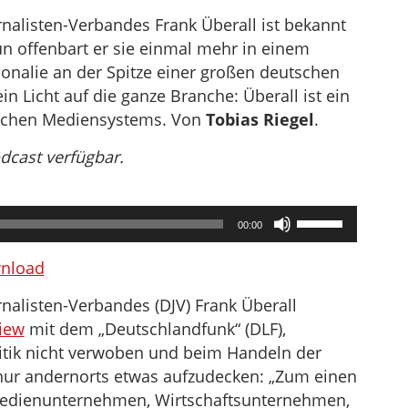
nalisten-Verbandes Frank Überall ist bekannt
n offenbart er sie einmal mehr in einem
sonalie an der Spitze einer großen deutschen
ein Licht auf die ganze Branche: Überall ist ein
tschen Mediensystems. Von
Tobias Riegel
.
odcast verfügbar.
Pfeiltasten
00:00
Hoch/Runter
benutzen,
nload
um
nalisten-Verbandes (DJV) Frank Überall
die
view
mit dem „Deutschlandfunk“ (DLF),
Lautstärke
litik nicht verwoben und beim Handeln der
zu
 nur andernorts etwas aufzudecken: „Zum einen
regeln.
 Medienunternehmen, Wirtschaftsunternehmen,