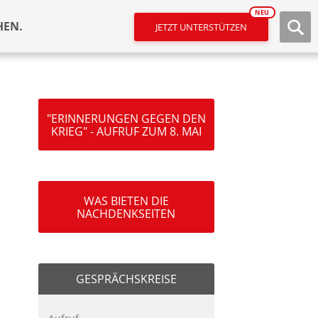
NEU
HEN.
JETZT UNTERSTÜTZEN
"ERINNERUNGEN GEGEN DEN
KRIEG" - AUFRUF ZUM 8. MAI
WAS BIETEN DIE
NACHDENKSEITEN
GESPRÄCHSKREISE