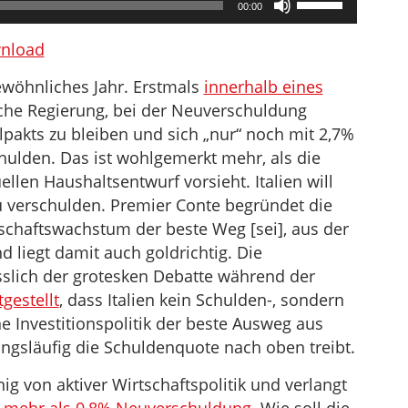
00:00
Hoch/Runter
benutzen,
nload
um
ewöhnliches Jahr. Erstmals
innerhalb eines
die
sche Regierung, bei der Neuverschuldung
Lautstärke
lpakts zu bleiben und sich „nur“ noch mit 2,7%
zu
hulden. Das ist wohlgemerkt mehr, als die
regeln.
ellen Haushaltsentwurf vorsieht. Italien will
 verschulden. Premier Conte begründet die
schaftswachstum der beste Weg [sei], aus der
liegt damit auch goldrichtig. Die
slich der grotesken Debatte während der
tgestellt
, dass Italien kein Schulden-, sondern
Investitionspolitik der beste Ausweg aus
wangsläufig die Schuldenquote nach oben treibt.
g von aktiver Wirtschaftspolitik und verlangt