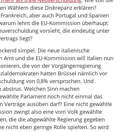
t mehr als 0,8% Neuverschuldung
. Wie soll die
hren Wählern diese Diskrepanz erklären?
s Frankreich, aber auch Portugal und Spanien
nd warum lehnt die EU-Kommission überhaupt
euverschuldung vorsieht, die eindeutig unter
ertrags liegt?
reckend simpel. Die neue italienische
 im Amt und die EU-Kommission will Italien nun
ionieren, die von der Vorgängerregierung
zialdemokraten hatten Brüssel nämlich vor
chuldung von 0,8% versprochen. Und
n abstrus. Welchen Sinn machen
ewählte Parlament noch nicht einmal das
n Verträge ausüben darf? Eine nicht gewählte
sion zwingt also eine vom Volk gewählte
ten, die die abgewählte Regierung gegeben
e nicht eben geringe Rolle spielten. So wird