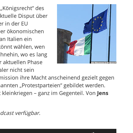
„Königsrecht“ des
aktuelle Disput über
er in der EU
s der ökonomischen
n Italien ein
 könnt wählen, wen
hnehin, wo es lang
er aktuellen Phase
ler nicht sein
mission ihre Macht anscheinend gezielt gegen
nannten „Protestparteien“ gebildet werden.
 kleinkriegen – ganz im Gegenteil. Von
Jens
odcast verfügbar.
Pfeiltasten