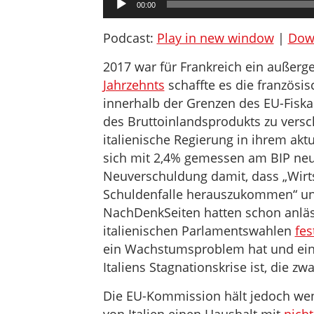
00:00
Player
Podcast:
Play in new window
|
Dow
2017 war für Frankreich ein außerg
Jahrzehnts
schaffte es die französi
innerhalb der Grenzen des EU-Fiska
des Bruttoinlandsprodukts zu versc
italienische Regierung in ihrem aktu
sich mit 2,4% gemessen am BIP neu
Neuverschuldung damit, dass „Wirt
Schuldenfalle herauszukommen“ und 
NachDenkSeiten hatten schon anläs
italienischen Parlamentswahlen
fes
ein Wachstumsproblem hat und eine 
Italiens Stagnationskrise ist, die z
Die EU-Kommission hält jedoch weni