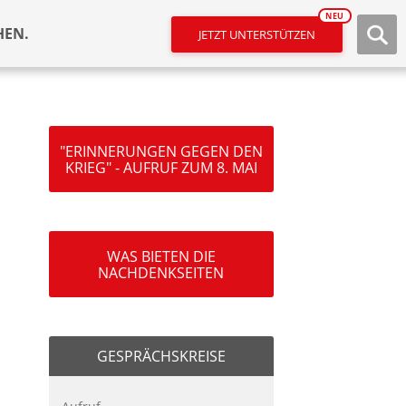
NEU
HEN.
JETZT UNTERSTÜTZEN
"ERINNERUNGEN GEGEN DEN
KRIEG" - AUFRUF ZUM 8. MAI
WAS BIETEN DIE
NACHDENKSEITEN
GESPRÄCHSKREISE