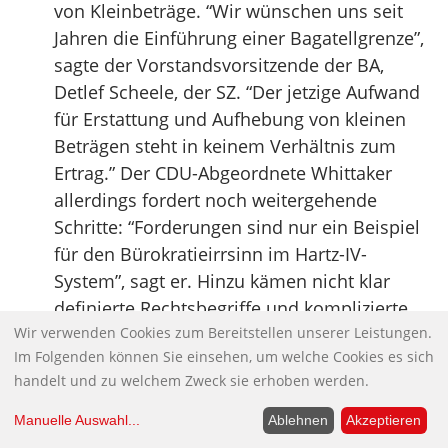
von Kleinbeträge. “Wir wünschen uns seit
Jahren die Einführung einer Bagatellgrenze”,
sagte der Vorstandsvorsitzende der BA,
Detlef Scheele, der SZ. “Der jetzige Aufwand
für Erstattung und Aufhebung von kleinen
Beträgen steht in keinem Verhältnis zum
Ertrag.” Der CDU-Abgeordnete Whittaker
allerdings fordert noch weitergehende
Schritte: “Forderungen sind nur ein Beispiel
für den Bürokratieirrsinn im Hartz-IV-
System”, sagt er. Hinzu kämen nicht klar
definierte Rechtsbegriffe und komplizierte
Wir verwenden Cookies zum Bereitstellen unserer Leistungen.
Einzelfallgestaltungen. Das alles führe
Im Folgenden können Sie einsehen, um welche Cookies es sich
Jobcenter, Gerichte und Betroffene “in einen
handelt und zu welchem Zweck sie erhoben werden.
Irrgarten”.
Quelle:
Süddeutsche
Manuelle Auswahl
...
Ablehnen
Akzeptieren