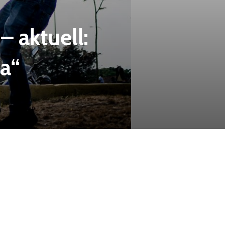
 aktuell:
la“