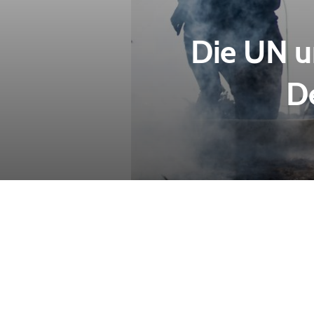
Die UN u
De