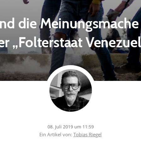
nd die Meinungsmache –
r „Folterstaat Venezue
08. Juli 2019 um 11:59
Ein Artikel von:
Tobias Riegel