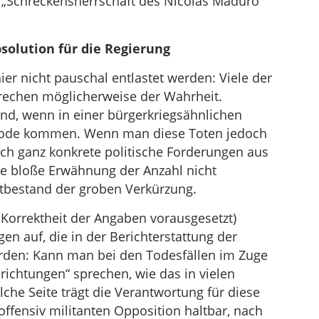
 „Schreckensherrschaft des Nicolás Maduro“
bsolution für die Regierung
ier nicht pauschal entlastet werden: Viele der
rechen möglicherweise der Wahrheit.
end, wenn in einer bürgerkriegsähnlichen
 Tode kommen. Wenn man diese Toten jedoch
h ganz konkrete politische Forderungen aus
die bloße Erwähnung der Anzahl nicht
atbestand der groben Verkürzung.
 Korrektheit der Angaben vorausgesetzt)
en auf, die in der Berichterstattung der
erden: Kann man bei den Todesfällen im Zuge
nrichtungen“ sprechen, wie das in vielen
lche Seite trägt die Verantwortung für diese
 offensiv militanten Opposition haltbar, nach