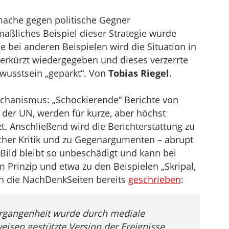
ache gegen politische Gegner
aßliches Beispiel dieser Strategie wurde
e bei anderen Beispielen wird die Situation in
erkürzt wiedergegeben und dieses verzerrte
ewusstsein „geparkt“. Von
Tobias Riegel
.
Mechanismus: „Schockierende“ Berichte von
a der UN, werden für kurze, aber höchst
 Anschließend wird die Berichterstattung zu
cher Kritik und zu Gegenargumenten – abrupt
e Bild bleibt so unbeschädigt und kann bei
m Prinzip und etwa zu den Beispielen „Skripal,
en die NachDenkSeiten bereits
geschrieben
:
Vergangenheit wurde durch mediale
isen gestützte Version der Ereignisse