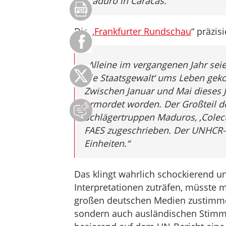
Maduro in Caracas.“
Die „
Frankfurter Rundschau
“ präzisi
„Alleine im vergangenen Jahr se
die Staatsgewalt‘ ums Leben geko
Zwischen Januar und Mai dieses 
ermordet worden. Der Großteil de
Schlägertruppen Maduros, ‚Colect
FAES zugeschrieben. Der UNHCR-B
Einheiten.“
Das klingt wahrlich schockierend 
Interpretationen zuträfen, müsste
großen deutschen Medien zustimme
sondern auch ausländischen Stimme