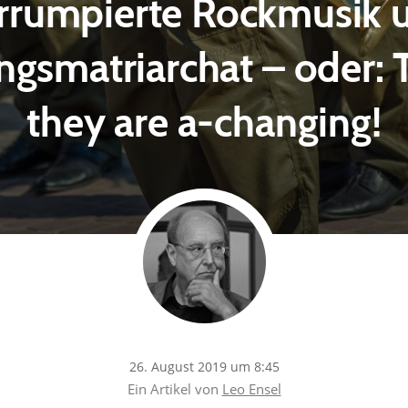
rrumpierte Rockmusik 
ngsmatriarchat – oder: 
they are a-changing!
26. August 2019 um 8:45
Ein Artikel von
Leo Ensel