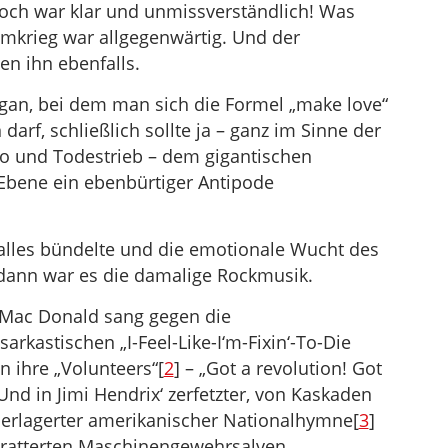
edoch war klar und unmissverständlich! Was
namkrieg war allgegenwärtig. Und der
en ihn ebenfalls.
ogan, bei dem man sich die Formel „make love“
darf, schließlich sollte ja – ganz im Sinne der
do und Todestrieb – dem gigantischen
Ebene ein ebenbürtiger Antipode
alles bündelte und die emotionale Wucht des
, dann war es die damalige Rockmusik.
 Mac Donald sang gegen die
rkastischen „I-Feel-Like-I‘m-Fixin‘-To-Die
en ihre „Volunteers“[
2
] – „Got a revolution! Got
Und in Jimi Hendrix‘ zerfetzter, von Kaskaden
erlagerter amerikanischer Nationalhymne[
3
]
 ratterten Maschinengewehrsalven,