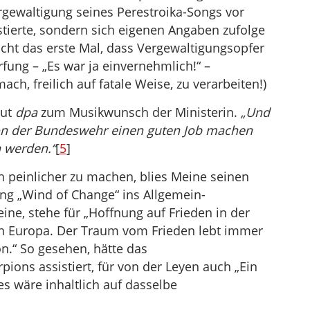
rgewaltigung seines Perestroika-Songs vor
tierte, sondern sich eigenen Angaben zufolge
 nicht das erste Mal, dass Vergewaltigungsopfer
ung – „Es war ja einvernehmlich!“ –
h, freilich auf fatale Weise, zu verarbeiten!)
aut
dpa
zum Musikwunsch der Ministerin.
„Und
 von der Bundeswehr einen guten Job machen
 werden.“
[
5
]
h peinlicher zu machen, blies Meine seinen
g „Wind of Change“ ins Allgemein-
ine, stehe für „Hoffnung auf Frieden in der
n Europa. Der Traum vom Frieden lebt immer
n.“ So gesehen, hätte das
ions assistiert, für von der Leyen auch „Ein
s wäre inhaltlich auf dasselbe