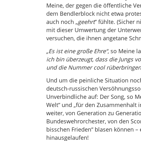
Meine, der gegen die öffentliche Ve
dem Bendlerblock nicht etwa protes
auch noch „
geehrt
“ fühlte. (Sicher
mit dieser Umwertung der Unterwerf
versuchen, die ihnen angetane Schmac
„Es ist eine große Ehre“
, so Meine l
ich bin überzeugt, dass die Jungs
und die Nummer cool rüberbringen
Und um die peinliche Situation noc
deutsch-russischen Versöhnungsson
Unverbindliche auf: Der Song, so Me
Welt“ und „für den Zusammenhalt i
weiter, von Generation zu Generatio
Bundeswehrorchester, von den Scorp
bisschen Frieden“ blasen können – e
hinausgelaufen!