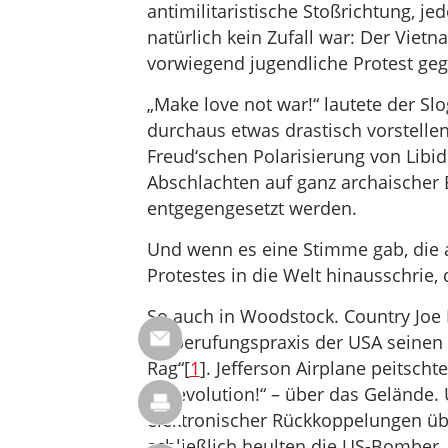
antimilitaristische Stoßrichtung, j
natürlich kein Zufall war: Der Viet
vorwiegend jugendliche Protest geg
„Make love not war!“ lautete der Sl
durchaus etwas drastisch vorstellen 
Freud‘schen Polarisierung von Libi
Abschlachten auf ganz archaischer 
entgegengesetzt werden.
Und wenn es eine Stimme gab, die 
Protestes in die Welt hinausschrie
So auch in Woodstock. Country Joe
Einberufungspraxis der USA seinen sa
Rag“[
1
]. Jefferson Airplane peitscht
to revolution!“ – über das Gelände. 
elektronischer Rückkoppelungen üb
schließlich heulten die US-Bomber,