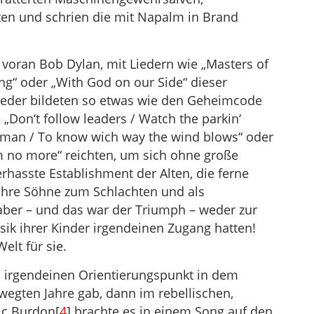
en und schrien die mit Napalm in Brand
n voran Bob Dylan, mit Liedern wie „Masters of
ng“ oder „With God on our Side“ dieser
eder bildeten so etwas wie den Geheimcode
 „Don‘t follow leaders / Watch the parkin‘
rman / To know wich way the wind blows“ oder
rm no more“ reichten, um sich ohne große
rhasste Establishment der Alten, die ferne
ihre Söhne zum Schlachten und als
aber – und das war der Triumph – weder zur
sik ihrer Kinder irgendeinen Zugang hatten!
elt für sie.
, irgendeinen Orientierungspunkt in dem
egten Jahre gab, dann im rebellischen,
ic Burdon[
4
] brachte es in einem Song auf den