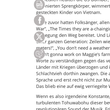
detonierten Sprengkörper, wimmert
gesteckten Kinder von Vietnam.
Jahre zuvor hatten Folksänger, alle
War“, „The Times they are a-chaingi
Bewegung den Weg bereitet. Und Li
einer ganzen Generation: Zeilen wie
meters!“, „You don‘t need a weathe
„I ain‘t gonna work on Maggie‘s fa
Worte zu verständigen gegen das ve
Länder mit Kriegen überzogen und 
Schlachtvieh dorthin zwangen. Die 
Sprache und erst recht nicht zur Mu
Das blieb eine auf ewig verriegelte W
Wenn es also irgendeine Konstante
turbulenten Tohuwabohu dieser bew
revolutionären Sound der Musik. Er