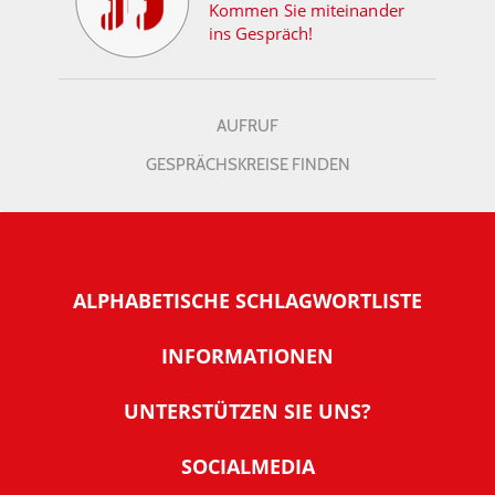
Kommen Sie miteinander
ins Gespräch!
AUFRUF
GESPRÄCHSKREISE FINDEN
ALPHABETISCHE SCHLAGWORTLISTE
INFORMATIONEN
Warum NachDenkSeiten
UNTERSTÜTZEN SIE UNS?
Wer steckt dahinter
Der Förderverein: IQM
SOCIALMEDIA
Tipps zur Nutzung der NachDenkSeiten
Allgemeine Spendeninformationen