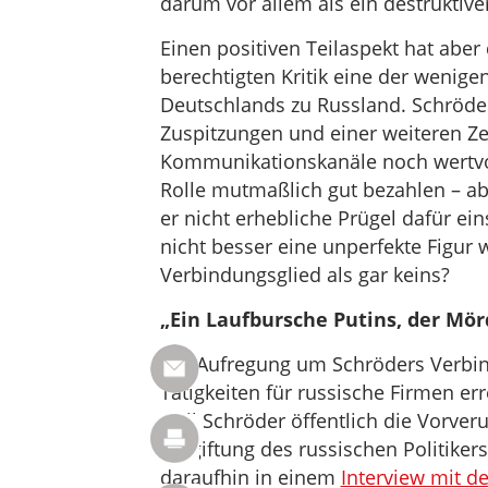
darum vor allem als ein destruktiver
Einen positiven Teilaspekt hat aber 
berechtigten Kritik eine der wenige
Deutschlands zu Russland. Schröder 
Zuspitzungen und einer weiteren Ze
Kommunikationskanäle noch wertvoll
Rolle mutmaßlich gut bezahlen – abe
er nicht erhebliche Prügel dafür ei
nicht besser eine unperfekte Figur 
Verbindungsglied als gar keins?
„Ein Laufbursche Putins, der Mör
Die Aufregung um Schröders Verbi
Tätigkeiten für russische Firmen e
weil Schröder öffentlich die Vorve
Vergiftung des russischen Politiker
daraufhin in einem
Interview mit de