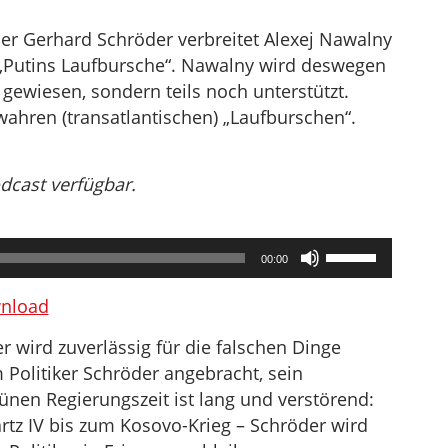
er Gerhard Schröder verbreitet Alexej Nawalny
 „Putins Laufbursche“. Nawalny wird deswegen
gewiesen, sondern teils noch unterstützt.
wahren (transatlantischen) „Laufburschen“.
odcast verfügbar.
Pfeiltasten
00:00
Hoch/Runter
benutzen,
nload
um
 wird zuverlässig für die falschen Dinge
die
am Politiker Schröder angebracht, sein
Lautstärke
rünen Regierungszeit ist lang und verstörend:
zu
rtz IV bis zum Kosovo-Krieg – Schröder wird
regeln.