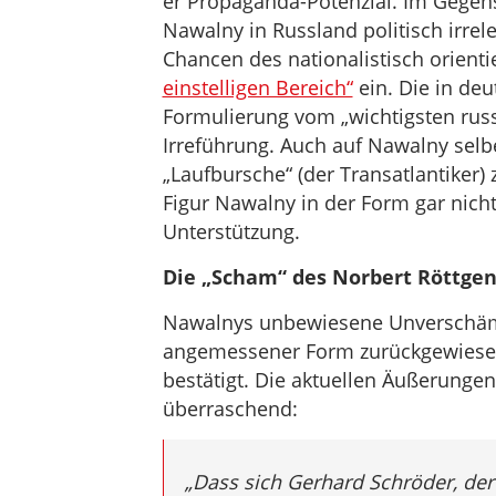
er Propaganda-Potenzial. Im Gegens
Nawalny in Russland politisch irrel
Chancen des nationalistisch orient
einstelligen Bereich“
ein. Die in de
Formulierung vom „wichtigsten russi
Irreführung. Auch auf Nawalny selbe
„Laufbursche“ (der Transatlantiker)
Figur Nawalny in der Form gar nicht
Unterstützung.
Die „Scham“ des Norbert Röttge
Nawalnys unbewiesene Unverschämth
angemessener Form zurückgewiesen 
bestätigt. Die aktuellen Äußerungen
überraschend:
„Dass sich Gerhard Schröder, der