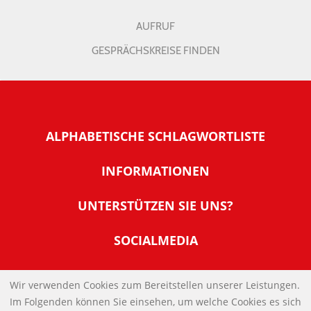
AUFRUF
GESPRÄCHSKREISE FINDEN
ALPHABETISCHE SCHLAGWORTLISTE
INFORMATIONEN
Warum NachDenkSeiten
UNTERSTÜTZEN SIE UNS?
Wer steckt dahinter
Der Förderverein: IQM
SOCIALMEDIA
Tipps zur Nutzung der NachDenkSeiten
Allgemeine Spendeninformationen
Banner und E-Mail-Signaturen
IMPRESSUM
Werden Sie Fördermitglied
Wir verwenden Cookies zum Bereitstellen unserer Leistungen.
Links
Im Folgenden können Sie einsehen, um welche Cookies es sich
Spenden Sie Online
DATENSCHUTZERKLÄRUNG