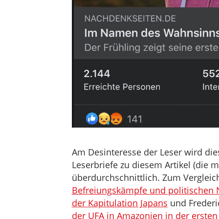
Am Desinteresse der Leser wird dies
Leserbriefe zu diesem Artikel (die 
überdurchschnittlich. Zum Vergleic
Befreiungskämpfe und politischen 
der Kapitulation Japans
und Frederi
der UFA in Amazonien in der ersten 