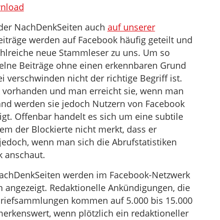
benutzen,
nload
um
ge der NachDenkSeiten auch
auf unserer
die
eiträge werden auf Facebook häufig geteilt und
Lautstärke
hlreiche neue Stammleser zu uns. Um so
zu
nzelne Beiträge ohne einen erkennbaren Grund
regeln.
verschwinden nicht der richtige Begriff ist.
k vorhanden und man erreicht sie, wenn man
rhand werden sie jedoch Nutzern von Facebook
igt. Offenbar handelt es sich um eine subtile
dem der Blockierte nicht merkt, dass er
s jedoch, wenn man sich die Abrufstatistiken
k anschaut.
 NachDenkSeiten werden im Facebook-Netzwerk
 angezeigt. Redaktionelle Ankündigungen, die
briefsammlungen kommen auf 5.000 bis 15.000
erkenswert, wenn plötzlich ein redaktioneller