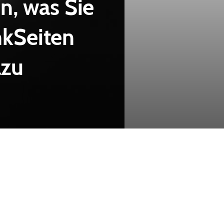
n, was Sie
nkSeiten
azu