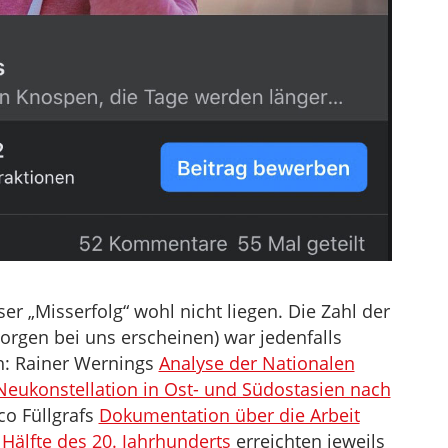
er „Misserfolg“ wohl nicht liegen. Die Zahl der
morgen bei uns erscheinen) war jedenfalls
h: Rainer Wernings
Analyse der Nationalen
Neukonstellation in Ost- und Südostasien nach
co Füllgrafs
Dokumentation über die Arbeit
Hälfte des 20. Jahrhunderts
erreichten jeweils