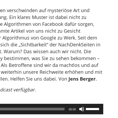
ten verschwinden auf mysteriöse Art und
g. Ein klares Muster ist dabei nicht zu
die Algorithmen von Facebook dafür sorgen,
mte Artikel von uns nicht zu Gesicht
 Algorithmus von Google zu Werk. Seit dem
sich die „Sichtbarkeit“ der NachDenkSeiten in
. Warum? Das wissen auch wir nicht. Die
ley bestimmen, was Sie zu sehen bekommen –
Als Betroffene sind wir da machtlos und auf
 weiterhin unsere Reichweite erhöhen und mit
len. Helfen Sie uns dabei. Von
Jens Berger
.
odcast verfügbar.
Pfeiltasten
00:00
Hoch/Runter