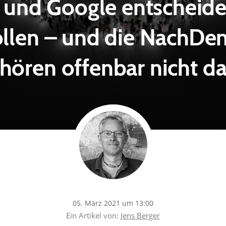
und Google entscheide
ollen – und die NachDe
hören offenbar nicht d
05. März 2021 um 13:00
Ein Artikel von:
Jens Berger