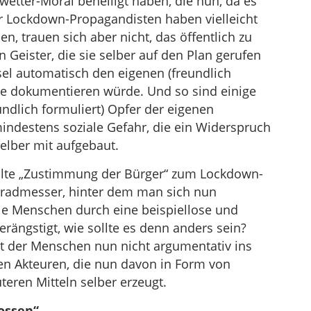
önwetter-Moral behelligt haben, die nun, da es
der Lockdown-Propagandisten haben vielleicht
en, trauen sich aber nicht, das öffentlich zu
Geister, die sie selber auf den Plan gerufen
el automatisch den eigenen (freundlich
ate dokumentieren würde. Und so sind einige
ndlich formuliert) Opfer der eigenen
indestens soziale Gefahr, die ein Widerspruch
elber mit aufgebaut.
ellte „Zustimmung der Bürger“ zum Lockdown-
 Gradmesser, hinter dem man sich nun
die Menschen durch eine beispiellose und
erängstigt, wie sollte es denn anders sein?
 der Menschen nun nicht argumentativ ins
en Akteuren, die nun davon in Form von
teren Mitteln selber erzeugt.
ossen“