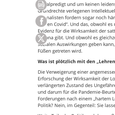
Moralpredigt und um keinen leidens
Grundrechte verlegenen Intellektuel
Journalisten fordern sogar noch hä
„gegen Covid“. Und das, obwohl es
Evidenz für die Wirksamkeit der s
Corona gibt. Und obwohl es gleichze
sozialen Auswirkungen geben kann, 
Füßen getreten wird.
Was ist plötzlich mit den „Lehre
Die Verweigerung einer angemessen
Erforschung der Wirksamkeit der L
verlängerten Zustand des Ungefähre
und darum für die Pandemie-Beurte
Forderungen nach einem „hartem Loc
Politik? Nein, im Gegenteil: Sie las