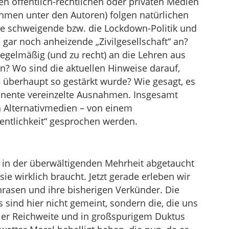
ßen öffentlich-rechtlichen oder privaten Medien
ahmen unter den Autoren) folgen natürlichen
die schweigende bzw. die Lockdown-Politik und
 gar noch anheizende „Zivilgesellschaft“ an?
 regelmäßig (und zu recht) an die Lehren aus
n? Wo sind die aktuellen Hinweise darauf,
überhaupt so gestärkt wurde? Wie gesagt, es
inente vereinzelte Ausnahmen. Insgesamt
 Alternativmedien – von einem
fentlichkeit“ gesprochen werden.
 in der überwältigenden Mehrheit abgetaucht
e wirklich braucht. Jetzt gerade erleben wir
Phrasen und ihre bisherigen Verkünder. Die
s sind hier nicht gemeint, sondern die, die uns
ler Reichweite und in großspurigem Duktus