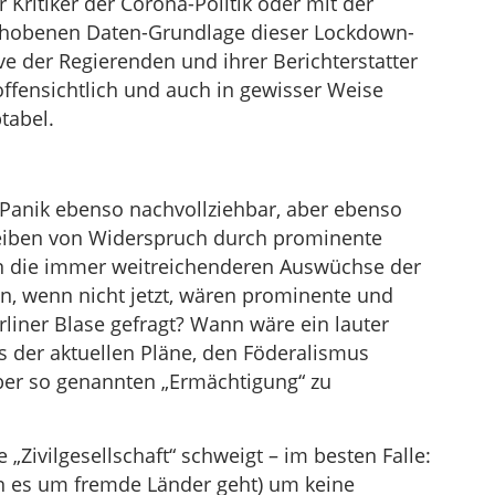
Kritiker der Corona-Politik oder mit der
rhobenen Daten-Grundlage dieser Lockdown-
ve der Regierenden und ihrer Berichterstatter
 offensichtlich und auch in gewisser Weise
tabel.
 Panik ebenso nachvollziehbar, aber ebenso
bleiben von Widerspruch durch prominente
gen die immer weitreichenderen Auswüchse der
nn, wenn nicht jetzt, wären prominente und
liner Blase gefragt? Wann wäre ein lauter
ts der aktuellen Pläne, den Föderalismus
lber so genannten „Ermächtigung“ zu
 „Zivilgesellschaft“ schweigt – im besten Falle:
nn es um fremde Länder geht) um keine