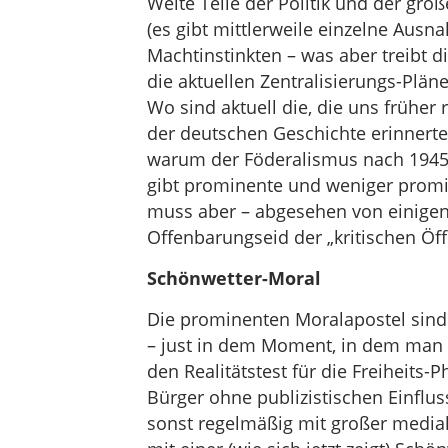
Weite Teile der Politik und der gro
(es gibt mittlerweile einzelne Ausn
Machtinstinkten – was aber treibt 
die aktuellen Zentralisierungs-Pläne
Wo sind aktuell die, die uns früher
der deutschen Geschichte erinnerte
warum der Föderalismus nach 1945 
gibt prominente und weniger prom
muss aber – abgesehen von einigen
Offenbarungseid der „kritischen Öf
Schönwetter-Moral
Die prominenten Moralapostel sind
– just in dem Moment, in dem man si
den Realitätstest für die Freiheits-
Bürger ohne publizistischen Einflus
sonst regelmäßig mit großer media