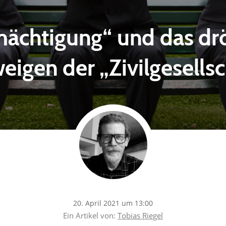
mächtigung“ und das d
eigen der „Zivilgesellsc
20. April 2021 um 13:00
Ein Artikel von:
Tobias Riegel