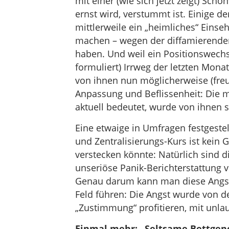
mit einer (wie sich jetzt zeigt) Sch
ernst wird, verstummt ist. Einige 
mittlerweile ein „heimliches“ Einseh
machen – wegen der diffamierenden 
haben. Und weil ein Positionswechs
formuliert) Irrweg der letzten Mon
von ihnen nun möglicherweise (freu
Anpassung und Beflissenheit: Die m
aktuell bedeutet, wurde von ihnen s
Eine etwaige in Umfragen festgest
und Zentralisierungs-Kurs ist kein
verstecken könnte: Natürlich sind 
unseriöse Panik-Berichterstattung v
Genau darum kann man diese Angst
Feld führen: Die Angst wurde von d
„Zustimmung“ profitieren, mit unlau
Einmal mehr: „Seltsame Bettgen