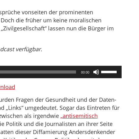
insprüche vonseiten der prominenten
 Doch die früher um keine moralischen
Zivilgesellschaft“ lassen nun die Bürger im
odcast verfügbar.
Pfeiltasten
00:00
Hoch/Runter
benutzen,
nload
um
rden Fragen der Gesundheit und der Daten-
die
d „Links“ umgedeutet. Sogar das Eintreten für
Lautstärke
nzwischen als irgendwie
„antisemitisch
zu
ie Politik und die Journalisten an ihrer Seite
regeln.
atten dieser Diffamierung Andersdenkender