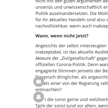
nicht mit den guten Argumenten der 
unseriös und unwissenschaftlich e
Politik auseinandersetzen. Die Moti
für ihr aktuelles Handeln sind also
nachvollziehbar, wenn auch inakzep
Wann, wenn nicht jetzt?
Angesichts der selbst miterzeugten
inakzeptabel, ist das aktuelle Aus
Akteure der „Zivilgesellschaft“ ge
offiziellen Corona-Politik. Denn wa
engagierte Stimmen jenseits der Ber
Einspruch dringlicher, als angesich
mittels einer von der Regierung se
entmachten?
Doch die sonst gerne und vielzitierte
Teile der sonst (und vor allem, we