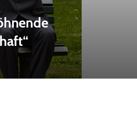
röhnende
haft“