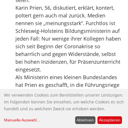
seien.
Karin Prien, 56, diskutiert, erklärt, kontert,
poltert gern auch mal zurück. Medien
nennen sie „meinungsstark“. Furchtlos ist
Schleswig-Holsteins Bildungsministerin auf
jeden Fall: Nur wenige ihrer Kollegen haben
sich seit Beginn der Coronakrise so
beharrlich und gegen Widerstände, selbst
bei hohen Inzidenzen, für Präsenzunterricht
eingesetzt.
Als Ministerin eines kleinen Bundeslandes
hat Prien es geschafft, in die Führungsriege
der Bundes-CDU aufzusteigen. Sie ist
Wir verwenden Cookies zum Bereitstellen unserer Leistungen.
stellvertretende Landesvorsitzende, sitzt im
Im Folgenden können Sie einsehen, um welche Cookies es sich
Bundesvorstand – und will jetzt eine von fünf
handelt und zu welchem Zweck sie erhoben werden.
stellvertretenden Bundesvorsitzenden
Manuelle Auswahl
...
Ablehnen
Akzeptieren
werden.